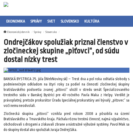
EKONOMIKA
SPRÁVY
SVET
SLOVENSKO
KULTÚRA
Ekonomický denník
Správy
Slovensko
Ondrejčákov spolužiak priznal členstvo v
zločineckej skupine „piťovci“, od súdu
dostal nízky trest
BANSKÁ BYSTRICA 25. júla (WebNoviny.sk) – Trest dva a pol roka odňatia slobody s
podmienečným odkladom na štyri roky za podiel na činnosti zločineckej skupiny
bratislavského podsvetia zvanej „piťovci“ uložil v stredu senát Špecializovaného
trestného súdu v Banskej Bystrici pre 40-ročného Pavla Maka z Heľpy. Verdikt je
právoplatný, pretože prokurátor Úradu špeciálnej prokuratúry ani bývalý „piťovec“ sa
voči nemu neodvolali.
Zločinecká skupina „piťovci“ vznikla pred rokom 2008 a pôsobila na území
Bratislavského a Trnavského kraja. Páchala rôznu trestnú činnosť, najmä výpalníctvo,
obchodovali s drogami a získavali zbrane a nástražné výbušné systémy. Pavol Mak sa
do skupiny dostal ako spolužiak Juraja Ondrejčáka.