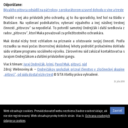
Odporúčame:
Bývalého piťovca odsúdili na päť rokov, s prokurátorom uzavrel dohodu o vine a treste
Pôsobil v nej ako príslušník jeho ochranky, aj to iba sporadicky, keď bol na štúdiu v
Bratislave. Na vydieraní podnikateľov, vyberaní výpalného a inej násilnej trestnej
činnosti „piťovcov“ sa nepodieľal. To potvrdil samotný Ondrejčák i ďalší svedkovia z
radov „piťovcov“, ktorí Maka považovali za príležitostného ochrankára.
Mak dostal nízky trest vzhľadom na priznanie a oľutovanie svojej činnosti. Podľa
rozsudku sa musí počas štvorročnej skúšobnej lehoty podrobiť probačnému dohľadu
súdu vrátane programu sociálneho výcviku. Zároveň mu súd zakázal kontaktovať sa s
Jurajom Ondrejčákom a ďalšími príslušníkmi gangu.
Viac k témam:
Juraj Ondrejčák
,
krimi
,
Pavol Mak
,
piťovci
,
súd
Zdroj: Webnoviny.sk –
Ondrejčákov spolužiak priznal členstvo v zločineckej skupine
„piťovci“, od súdu dostal nízky trest
© SITA Všetky práva vyhradené.
25. júla 2018
Zavrieť
Web obsahuje cookies. Prevádzkovateľ webu nezbiera žiadne osobné údaje, ak
nie ste registrovaný. Web obsahuje prvky tretích strán. Viac k:
Ochrana osobných
údajov a cookies