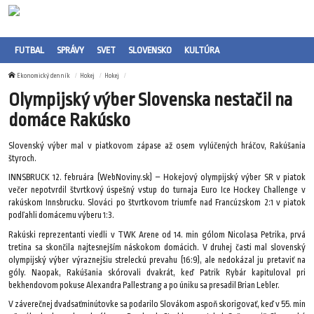
FUTBAL
SPRÁVY
SVET
SLOVENSKO
KULTÚRA
Ekonomický denník
Hokej
Hokej
Olympijský výber Slovenska nestačil na
domáce Rakúsko
Slovenský výber mal v piatkovom zápase až osem vylúčených hráčov, Rakúšania
štyroch.
INNSBRUCK 12. februára (WebNoviny.sk) – Hokejový olympijský výber SR v piatok
večer nepotvrdil štvrtkový úspešný vstup do turnaja Euro Ice Hockey Challenge v
rakúskom Innsbrucku. Slováci po štvrtkovom triumfe nad Francúzskom 2:1 v piatok
podľahli domácemu výberu 1:3.
Rakúski reprezentanti viedli v TWK Arene od 14. min gólom Nicolasa Petrika, prvá
tretina sa skončila najtesnejším náskokom domácich. V druhej časti mal slovenský
olympijský výber výraznejšiu streleckú prevahu (16:9), ale nedokázal ju pretaviť na
góly. Naopak, Rakúšania skórovali dvakrát, keď Patrik Rybár kapituloval pri
bekhendovom pokuse Alexandra Pallestrang a po úniku sa presadil Brian Lebler.
V záverečnej dvadsaťminútovke sa podarilo Slovákom aspoň skorigovať, keď v 55. min