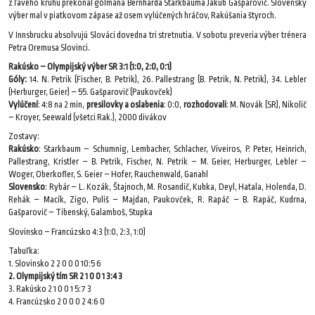
z ľavého kruhu prekonal gólmana Bernharda Starkbauma Jakub Gašparovič. Slovenský
výber mal v piatkovom zápase až osem vylúčených hráčov, Rakúšania štyroch.
V Innsbrucku absolvujú Slováci dovedna tri stretnutia. V sobotu preveria výber trénera
Petra Oremusa Slovinci.
Rakúsko – Olympijský výber SR 3:1 (1:0, 2:0, 0:1)
Góly:
14. N. Petrik (Fischer, B. Petrik), 26. Pallestrang (B. Petrik, N. Petrik), 34. Lebler
(Herburger, Geier) – 55. Gašparovič (Paukovček)
Vylúčení
: 4:8 na 2 min,
presilovky a oslabenia
: 0:0,
rozhodovali
: M. Novák (SR), Nikolič
– Kroyer, Seewald (všetci Rak.), 2000 divákov
Zostavy:
Rakúsko
: Starkbaum – Schumnig, Lembacher, Schlacher, Viveiros, P. Peter, Heinrich,
Pallestrang, Kristler – B. Petrik, Fischer, N. Petrik – M. Geier, Herburger, Lebler –
Woger, Oberkofler, S. Geier – Hofer, Rauchenwald, Ganahl
Slovensko
: Rybár – L. Kozák, Štajnoch, M. Rosandič, Kubka, Deyl, Hatala, Holenda, D.
Rehák – Macík, Zigo, Puliš – Majdan, Paukovček, R. Rapáč – B. Rapáč, Kudrna,
Gašparovič – Tibenský, Galamboš, Stupka
Slovinsko – Francúzsko 4:3 (1:0, 2:3, 1:0)
Tabuľka:
1. Slovinsko 2 2 0 0 0 10:5 6
2. Olympijský tím SR 2 1 0 0 1 3:4 3
3. Rakúsko 2 1 0 0 1 5:7 3
4. Francúzsko 2 0 0 0 2 4:6 0