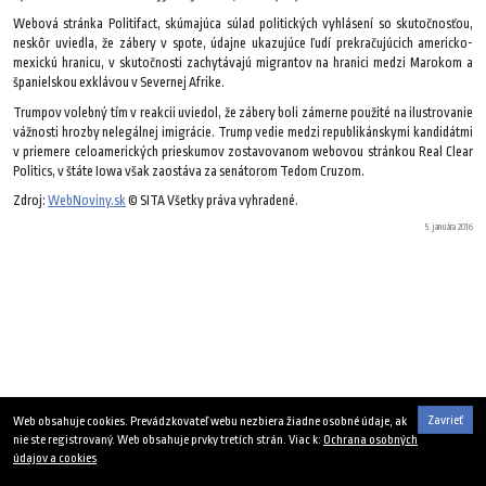
Webová stránka Politifact, skúmajúca súlad politických vyhlásení so skutočnosťou,
neskôr uviedla, že zábery v spote, údajne ukazujúce ľudí prekračujúcich americko-
mexickú hranicu, v skutočnosti zachytávajú migrantov na hranici medzi Marokom a
španielskou exklávou v Severnej Afrike.
Trumpov volebný tím v reakcii uviedol, že zábery boli zámerne použité na ilustrovanie
vážnosti hrozby nelegálnej imigrácie. Trump vedie medzi republikánskymi kandidátmi
v priemere celoamerických prieskumov zostavovanom webovou stránkou Real Clear
Politics, v štáte Iowa však zaostáva za senátorom Tedom Cruzom.
Zdroj:
WebNoviny.sk
© SITA Všetky práva vyhradené.
5. januára 2016
Zavrieť
Web obsahuje cookies. Prevádzkovateľ webu nezbiera žiadne osobné údaje, ak
nie ste registrovaný. Web obsahuje prvky tretích strán. Viac k:
Ochrana osobných
údajov a cookies