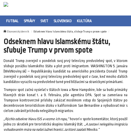
FUTBAL
SPRÁVY
SVET
SLOVENSKO
KULTÚRA
Ekonomický denník
Odseknem hlavu Islamskému štátu, sľubuje Trump v prvom spote
Odseknem hlavu Islamskému štátu,
sľubuje Trump v prvom spote
Donald Trump zverejnil v pondelok svoj prvý televízny predvolebný spot, v ktorom
sľubuje porážku Islamského štátu a plot proti imigrantom. WASHINGTON 5. januára
(WebNoviny.sk) – Republikánsky kandidát na amerického prezidenta Donald Trump
zverejnil v pondelok svoj prvý televízny predvolebný spot v čase, keď mnoho ďalších
kandidátov vyrazilo na predvolebné turné pred blížiacimi sa straníckymi primárkami.
Trumpov spot začnú vysielať v štátoch Iowa a New Hampshire, kde sa budú primárky
hlavných strán konať 1. a 9. februára, píše agentúra DPA. Spot sa zameriava na
Trumpove kontroverzné prísľuby zakázať moslimom vstup do Spojených štátov po
decembrovom teroristickom útoku v kalifornskom San Bernardine a vybudovať múr s
cieľom zabrániť príchodu nelegálnych migrantov.
„Rýchlo odsekne hlavu ISIS a vezme ich ropu,“
hovorí v spote komentátor, ktorý použil
jednu zo skratiek pre teroristickú skupinu Islamský štát.
„A zastaví nelegálnu imigráciu
vybudovaním múra na našej južnej hranici, za ktorý zaplatí Mexiko.“