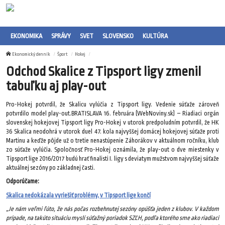
EKONOMIKA
SPRÁVY
SVET
SLOVENSKO
KULTÚRA
Ekonomický denník
Šport
Hokej
Odchod Skalice z Tipsport ligy zmenil
tabuľku aj play-out
Pro-Hokej potvrdil, že Skalicu vylúčia z Tipsport ligy. Vedenie súťaže zároveň
potvrdilo model play-out.BRATISLAVA 16. februára (WebNoviny.sk) – Riadiaci orgán
slovenskej hokejovej Tipsport ligy Pro-Hokej v utorok predpoludním potvrdil, že HK
36 Skalica neodohrá v utorok duel 47. kola najvyššej domácej hokejovej súťaže proti
Martinu a keďže pôjde už o tretie nenastúpenie Záhorákov v aktuálnom ročníku, klub
zo súťaže vylúčia. Spoločnosť Pro-Hokej oznámila, že play-out o dve miestenky v
Tipsport lige 2016/2017 budú hrať finalisti I. ligy s deviatym mužstvom najvyššej súťaže
aktuálnej sezóny po základnej časti.
Odporúčame:
Skalica nedokázala vyriešiť problémy, v Tipsport lige končí
„Je nám veľmi ľúto, že nás počas rozbehnutej sezóny opúšťa jeden z klubov. V každom
prípade, na takúto situáciu myslí súťažný poriadok SZĽH, podľa ktorého sme ako riadiaci