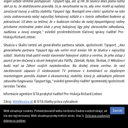
orgán súťaže striktne postupovali. Tipsport liga, ale aj HK 36 Skalica dnes platia nutnú
daň za to, že dodržiavame pravidlá, čo je nevyhnutné na to, aby sme mohli aj naďalej
zaručovať rozvoj a väčšiu stabilitu Tipsport ligy. Nastúpili sme všetci spoločne na túto
cestu ozdravovania našej najvyššej hokejovej súťaže a v tomto odhodlaní budeme aj
pokračovať. Už dnes sa tešíme, že v budúcom ročníku do našej tipsportligovej rodiny
privítame minimálne jeden klub z prvej hokejovej ligy plný obrovského odhodlania,
nadšenia a novej energie,“
uviedol prostredníctvom tlačovej správy riaditeľ Pro-
Hokeja Richard Lintner.
Situácia v Skalici neteší ani generálneho partnera súťaže, spoločnosti Tipsport.
„Ako
generálneho partnera Tipsport ligy nás veľmi mrzí koniec HK 36 Skalica v najvyššej
súťaži. Skalický klub patril medzi slovenské hokejové stálice a veríme, že jeho ústup z
pozícií je len dočasný a skvelí hokejisti ako Pálffy, Zálešák, Rybár, Školiak, či Mikúšovci
budú mať na Záhorí svojich nasledovníkov. Na druhej strane veríme, že rast
návštevnosti zápasov či sledovanosti TV prenosov v kombinácii so zlepšeným
marketingom pomôžu klubom k ekonomickej stabilite, ktorá je základným pilierom
zdravého fungovania Tipsport ligy,“
uviedol generálny riaditeľ spomenutej spoločnosti
Jaroslav Taraba.
Informácie agentúre SITA poskytol riaditeľ Pro-Hokeja Richard Lintner.
Zdroj:
WebNoviny.sk
© SITA Všetky práva vyhradené.
16. februára 2016
Zavrieť
Web obsahuje cookies. Prevádzkovateľ webu nezbiera žiadne osobné údaje, ak
nie ste registrovaný. Web obsahuje prvky tretích strán. Viac k:
Ochrana osobných
údajov a cookies