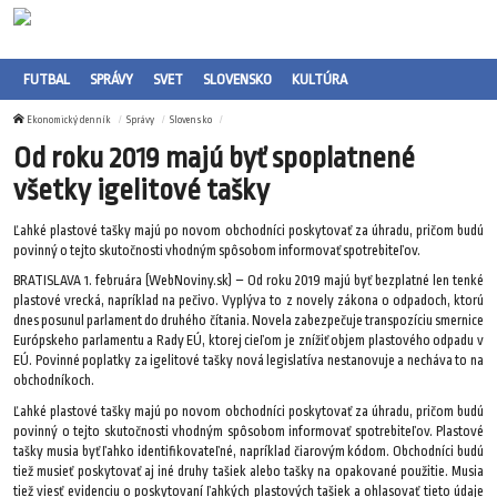
FUTBAL
SPRÁVY
SVET
SLOVENSKO
KULTÚRA
Ekonomický denník
Správy
Slovensko
Od roku 2019 majú byť spoplatnené
všetky igelitové tašky
Ľahké plastové tašky majú po novom obchodníci poskytovať za úhradu, pričom budú
povinný o tejto skutočnosti vhodným spôsobom informovať spotrebiteľov.
BRATISLAVA 1. februára (WebNoviny.sk) – Od roku 2019 majú byť bezplatné len tenké
plastové vrecká, napríklad na pečivo. Vyplýva to z novely zákona o odpadoch, ktorú
dnes posunul parlament do druhého čítania. Novela zabezpečuje transpozíciu smernice
Európskeho parlamentu a Rady EÚ, ktorej cieľom je znížiť objem plastového odpadu v
EÚ. Povinné poplatky za igelitové tašky nová legislatíva nestanovuje a necháva to na
obchodníkoch.
Ľahké plastové tašky majú po novom obchodníci poskytovať za úhradu, pričom budú
povinný o tejto skutočnosti vhodným spôsobom informovať spotrebiteľov. Plastové
tašky musia byť ľahko identifikovateľné, napríklad čiarovým kódom. Obchodníci budú
tiež musieť poskytovať aj iné druhy tašiek alebo tašky na opakované použitie. Musia
tiež viesť evidenciu o poskytovaní ľahkých plastových tašiek a ohlasovať tieto údaje