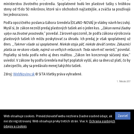
ministerstvu životného prostredia. Spoplatnené budú len plastové tašky s hrúbkou
steny od 15 do 50 mikrónov, ktoré sú v obchodoch najčastejšie, a zväčša sa používajú
len jednorazovo.
Podľa opozičného poslanca Gábora Grendela (OĽaNO-NOVA) je vládny návrh bezzubý.
Myslí si, že zákon nezníži predaj plastových tašiek ani o jeden kus. „
Zákon nemá žiadny
vplyv na životné prostredie
,“ povedal. Zároveň upozornil, že podľa zákona výrobcovia
plastových tašiek ich môžu poskytovať za úhradu. Ich predaj je však spoplatnený už
dnes. „
Takmer všade sú spoplatnené. Niekde stoja päť, niekde deväť centov. Zákazníci
platia za ne skoro všade, najmä vo veľkých reťazcoch. Teda návrh nič nerieši
,“ povedal.
Poplatky sú teda podľa neho aj dnes realitou. „Zákon len konzervuje súčasný stav,“
uviedol. V zákone by podľa Grendela mal byť poplatok vyšší, ako sa dnes už platí, čo by
zabezpečilo, aby sa predávalo menej takýchto tašiek.
Zdroj:
WebNoviny.sk
© SITA Všetky práva vyhradené.
1. februára 2017
Zavrieť
Web obsahuje cookies. Prevádzkovateľ webu nezbiera žiadne osobné údaje, ak
nie ste registrovaný. Web obsahuje prvky tretích strán. Viac k:
Ochrana osobných
údajov a cookies