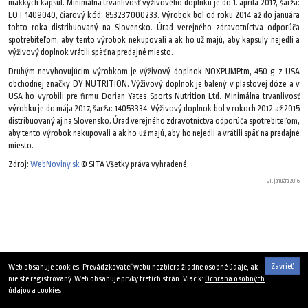
mäkkých kapsúl. Minimálna trvanlivosť výživového doplnku je do 1. apríla 2017, šarža:
LOT 1409040, čiarový kód: 853237000233. Výrobok bol od roku 2014 až do januára
tohto roka distribuovaný na Slovensko. Úrad verejného zdravotníctva odporúča
spotrebiteľom, aby tento výrobok nekupovali a ak ho už majú, aby kapsuly nejedli a
výživový doplnok vrátili späť na predajné miesto.
Druhým nevyhovujúcim výrobkom je výživový doplnok NOXPUMPtm, 450 g z USA
obchodnej značky DY NUTRITION. Výživový doplnok je balený v plastovej dóze a v
USA ho vyrobili pre firmu Dorian Yates Sports Nutrition Ltd. Minimálna trvanlivosť
výrobku je do mája 2017, šarža: 14053334. Výživový doplnok bol v rokoch 2012 až 2015
distribuovaný aj na Slovensko. Úrad verejného zdravotníctva odporúča spotrebiteľom,
aby tento výrobok nekupovali a ak ho už majú, aby ho nejedli a vrátili späť na predajné
miesto.
Zdroj:
WebNoviny.sk
© SITA Všetky práva vyhradené.
21. januára 2016
Zavrieť
Web obsahuje cookies. Prevádzkovateľ webu nezbiera žiadne osobné údaje, ak
nie ste registrovaný. Web obsahuje prvky tretích strán. Viac k:
Ochrana osobných
údajov a cookies