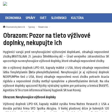
EKONOMIKA
SPRÁVY
SVET
SLOVENSKO
KULTÚRA
Ekonomický denník
Správy
Slovensko
Obrazom: Pozor na tieto výživové
doplnky, nekupujte ich
Hygienici varujú pred nevyhovujúcimi výživovými doplnkami, obsahujú nepovolené
zložky.BRATISLAVA 21. januára (WebNoviny.sk) – Úrad verejného zdravotníctva SR
upozorňuje na nevyhovujúce výživové doplnky, ktoré obsahujú nepovolené zložky.
Ide o výživový doplnok LIPO-6X, kapsuly mäkké z USA, ktorý obsahuje nepovolenú
látku fenyletylamín (Beta-phenylethylamine). Nevyhovujúci je aj výživový doplnok
NOXPUMPtm tiež z USA, ktorý obsahuje nepovolenú novú zložku potravín Acacia
rigidula a nepovolené zložky methyl-synephrine a phenethylamine derivát. Na oba
výživové doplnky upozornil Rýchly výstražný systém pre potraviny a krmivá (RASFF).
Agentúru SITA o tom informoval hlavný hygienik SR Ivan Rovný.
Obrazom: Nevyhovujúce výživové doplnky
Výživový doplnok LIPO-6X, kapsuly mäkké vyrába firma Nutrex Research z USA a
dováža poľská firma SFD Spolka Akcyjna. V bielej plastovej dóze je balených 120