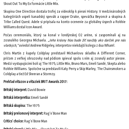
Shout Out To My Ex formácie Little Mix.
Skupina One Direction dostala trofej za videoklip k piesni History. V medzinárodných
kategóriách uspeli kanadský spevák a rapper Drake, speváčka Beyoncé a skupina A
Tribe Called Quest. Adele si pripísala na konto ocenenie za globálny úspech a Robbie
Williams dostal Icon Award.
Počas ceremoniálu, ktorý sa konal v londýnskej O2 aréne, si zaspomínali aj na
zosnulého Georgea Michaela.
„Jeho krásny hlas bude žiť navždy ako darček pre nás
všetkých,“
uviedol Andrew Ridgeley, interpretov niekdajší kolega z dua Wham!.
Chris Martin z kapely Coldplay predstavil Michaelovu skladbu A Different Corner,
pričom z veľkej obrazovky nad pódiom spieval spolu s ním aj zosnulý autor piesne.
Medzi vystupujúcimi boli aj The 1975, Little Mix, Bruno Mars, Emeli Sandé, Skepta alebo
Robbie Williams. Spoločne sa predstavili Katy Perry a Skip Marley, The Chainsmokers a
Coldplay a tiež Ed Sheeran a Stormzy.
Prehľad víťazov a víťaziek BRIT Awards 2017:
Britský interpret:
David Bowie
Britská interpretka:
Emeli Sandé
Britská skupina:
The 1975
Britský prelomový interpret:
Rag’n’Bone Man
Critics‘ choice:
Rag’n’Bone Man