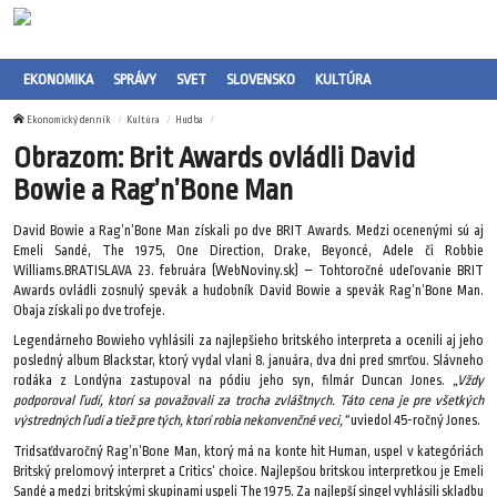
EKONOMIKA
SPRÁVY
SVET
SLOVENSKO
KULTÚRA
Ekonomický denník
Kultúra
Hudba
Obrazom: Brit Awards ovládli David
Bowie a Rag’n’Bone Man
David Bowie a Rag’n’Bone Man získali po dve BRIT Awards. Medzi ocenenými sú aj
Emeli Sandé, The 1975, One Direction, Drake, Beyoncé, Adele či Robbie
Williams.BRATISLAVA 23. februára (WebNoviny.sk) – Tohtoročné udeľovanie BRIT
Awards ovládli zosnulý spevák a hudobník David Bowie a spevák Rag’n’Bone Man.
Obaja získali po dve trofeje.
Legendárneho Bowieho vyhlásili za najlepšieho britského interpreta a ocenili aj jeho
posledný album Blackstar, ktorý vydal vlani 8. januára, dva dni pred smrťou. Slávneho
rodáka z Londýna zastupoval na pódiu jeho syn, filmár Duncan Jones.
„Vždy
podporoval ľudí, ktorí sa považovali za trocha zvláštnych. Táto cena je pre všetkých
výstredných ľudí a tiež pre tých, ktorí robia nekonvenčné veci,“
uviedol 45-ročný Jones.
Tridsaťdvaročný Rag’n’Bone Man, ktorý má na konte hit Human, uspel v kategóriách
Britský prelomový interpret a Critics‘ choice. Najlepšou britskou interpretkou je Emeli
Sandé a medzi britskými skupinami uspeli The 1975. Za najlepší singel vyhlásili skladbu