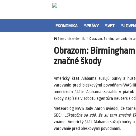
EKONOMIKA
SPRÁVY
SVET
SLOVEN
Ekonomický denník
Obrazom: Birmingham zasiahlo tor
Obrazom: Birmingham z
značné škody
Americký štát Alabama sužujú búrky a hust
varovanie pred bleskovými povodňami.WASH
americkom štáte Alabama zasiahlo v piatok 
škody, napísala v sobotu agentúra Reuters s o
Meteorológ NWS Jody Aaron uviedol, že tornádo
SEČ).
„Skutočne sa zdá, že sú tam značné šk
známe. Americký štát Alabama sužujú búrky a 
varovanie pred bleskovými povodňami.