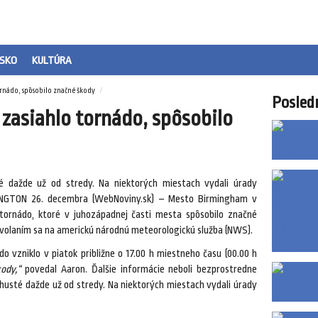
SKO
KULTÚRA
nádo, spôsobilo značné škody
Posled
asiahlo tornádo, spôsobilo
é dažde už od stredy. Na niektorých miestach vydali úrady
INGTON 26. decembra (WebNoviny.sk) – Mesto Birmingham v
tornádo, ktoré v juhozápadnej časti mesta spôsobilo značné
dvolaním sa na americkú národnú meteorologickú služba (NWS).
 vzniklo v piatok približne o 17.00 h miestneho času (00.00 h
ody,“
povedal Aaron. Ďalšie informácie neboli bezprostredne
husté dažde už od stredy. Na niektorých miestach vydali úrady