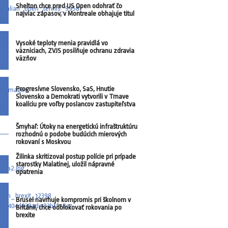
Shelton chce pred US Open odohrať čo
najviac zápasov, v Montreale obhajuje titul
Vysoké teploty menia pravidlá vo
väzniciach, ZVJS posilňuje ochranu zdravia
väzňov
Progresívne Slovensko, SaS, Hnutie
Slovensko a Demokrati vytvorili v Trnave
koalíciu pre voľby poslancov zastupiteľstva
Šmyhaľ: Útoky na energetickú infraštruktúru
rozhodnú o podobe budúcich mierových
rokovaní s Moskvou
Žilinka skritizoval postup polície pri prípade
starostky Malatinej, uložil nápravné
opatrenia
Brusel navrhuje kompromis pri školnom v
Británii, chce odblokovať rokovania po
brexite