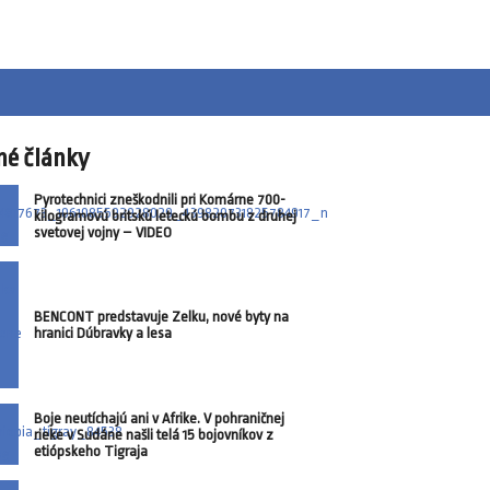
né články
Pyrotechnici zneškodnili pri Komárne 700-
kilogramovú britskú leteckú bombu z druhej
svetovej vojny – VIDEO
BENCONT predstavuje Zelku, nové byty na
hranici Dúbravky a lesa
Boje neutíchajú ani v Afrike. V pohraničnej
rieke v Sudáne našli telá 15 bojovníkov z
etiópskeho Tigraja