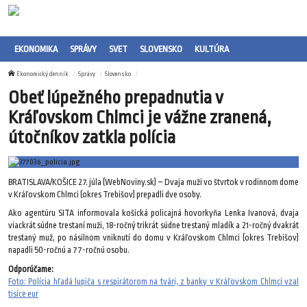
EKONOMIKA
SPRÁVY
SVET
SLOVENSKO
KULTÚRA
Ekonomický denník
Správy
Slovensko
Obeť lúpežného prepadnutia v
Kráľovskom Chlmci je vážne zranená,
útočníkov zatkla polícia
BRATISLAVA/KOŠICE 27. júla (WebNoviny.sk) – Dvaja muži vo štvrtok v rodinnom dome
v Kráľovskom Chlmci (okres Trebišov) prepadli dve osoby.
Ako agentúru SITA informovala košická policajná hovorkyňa Lenka Ivanová, dvaja
viackrát súdne trestaní muži, 18-ročný trikrát súdne trestaný mladík a 21-ročný dvakrát
trestaný muž, po násilnom vniknutí do domu v Kráľovskom Chlmci (okres Trebišov)
napadli 50-ročnú a 77-ročnú osobu.
Odporúčame:
Foto: Polícia hľadá lupiča s respirátorom na tvári, z banky v Kráľovskom Chlmci vzal
tisíce eur