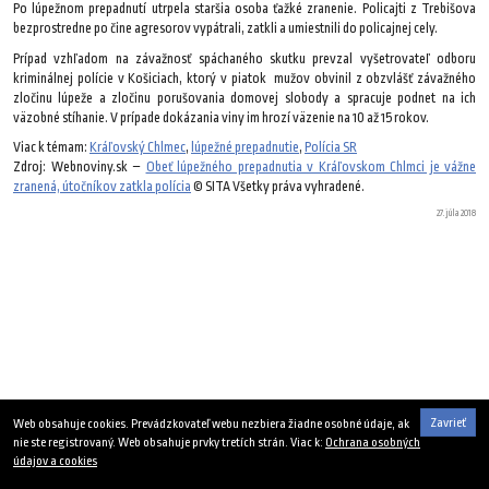
Po lúpežnom prepadnutí utrpela staršia osoba ťažké zranenie. Policajti z Trebišova
bezprostredne po čine agresorov vypátrali, zatkli a umiestnili do policajnej cely.
Prípad vzhľadom na závažnosť spáchaného skutku prevzal vyšetrovateľ odboru
kriminálnej polície v Košiciach, ktorý v piatok mužov obvinil z obzvlášť závažného
zločinu lúpeže a zločinu porušovania domovej slobody a spracuje podnet na ich
väzobné stíhanie. V prípade dokázania viny im hrozí väzenie na 10 až 15 rokov.
Viac k témam:
Kráľovský Chlmec
,
lúpežné prepadnutie
,
Polícia SR
Zdroj: Webnoviny.sk –
Obeť lúpežného prepadnutia v Kráľovskom Chlmci je vážne
zranená, útočníkov zatkla polícia
© SITA Všetky práva vyhradené.
27. júla 2018
Zavrieť
Web obsahuje cookies. Prevádzkovateľ webu nezbiera žiadne osobné údaje, ak
nie ste registrovaný. Web obsahuje prvky tretích strán. Viac k:
Ochrana osobných
údajov a cookies