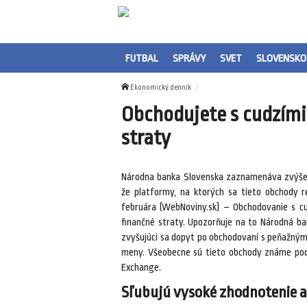
FUTBAL
SPRÁVY
SVET
SLOVENSKO
Ekonomický denník
Obchodujete s cudzími
straty
Národna banka Slovenska zaznamenáva zvýšen
že platformy, na ktorých sa tieto obchody r
februára (WebNoviny.sk) – Obchodovanie s 
finančné straty. Upozorňuje na to Národná b
zvyšujúci sa dopyt po obchodovaní s peňažným
meny. Všeobecne sú tieto obchody známe pod
Exchange.
Sľubujú vysoké zhodnotenie 