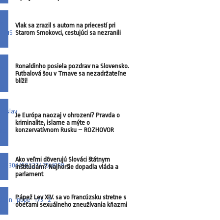
Vlak sa zrazil s autom na priecestí pri
Starom Smokovci, cestujúci sa nezranili
Ronaldinho posiela pozdrav na Slovensko.
Futbalová šou v Trnave sa nezadržateľne
blíži!
Je Európa naozaj v ohrození? Pravda o
kriminalite, islame a mýte o
konzervatívnom Rusku – ROZHOVOR
Ako veľmi dôverujú Slováci štátnym
inštitúciám? Najhoršie dopadla vláda a
parlament
Pápež Lev XIV. sa vo Francúzsku stretne s
obeťami sexuálneho zneužívania kňazmi