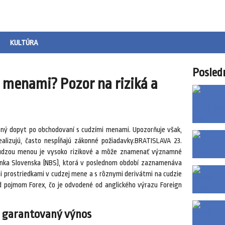
KULTÚRA
Posled
 menami? Pozor na riziká a
ý dopyt po obchodovaní s cudzími menami. Upozorňuje však,
ealizujú, často nespĺňajú zákonné požiadavky.BRATISLAVA 23.
cudzou menou je vysoko rizikové a môže znamenať významné
anka Slovenska (NBS), ktorá v poslednom období zaznamenáva
i prostriedkami v cudzej mene a s rôznymi derivátmi na cudzie
 pojmom Forex, čo je odvodené od anglického výrazu Foreign
a garantovaný výnos