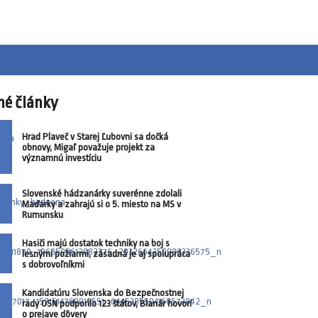
né články
Hrad Plaveč v Starej Ľubovni sa dočká
obnovy, Migaľ považuje projekt za
významnú investíciu
Slovenské hádzanárky suverénne zdolali
Maďarky a zahrajú si o 5. miesto na MS v
Rumunsku
Hasiči majú dostatok techniky na boj s
lesnými požiarmi, zásadná je aj spolupráca
s dobrovoľníkmi
Kandidatúru Slovenska do Bezpečnostnej
rady OSN podporilo 123 štátov, Blanár hovorí
o prejave dôvery