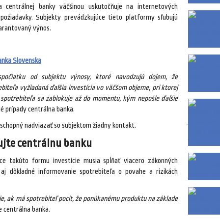
 centrálnej banky väčšinou uskutočňuje na internetových
požiadavky. Subjekty prevádzkujúce tieto platformy sľubujú
garantovaný výnos.
anka Slovenska
spočiatku od subjektu výnosy, ktoré navodzujú dojem, že
biteľa vyžiadaná ďalšia investícia vo väčšom objeme, pri ktorej
t spotrebiteľa sa zablokuje až do momentu, kým nepošle ďalšie
 prípady centrálna banka.
je schopný nadviazať so subjektom žiadny kontakt.
ujte centrálnu banku
ce takúto formu investície musia spĺňať viacero zákonných
 aj dôkladné informovanie spotrebiteľa o povahe a rizikách
ie, ak má spotrebiteľ pocit, že ponúkanému produktu na základe
 centrálna banka.