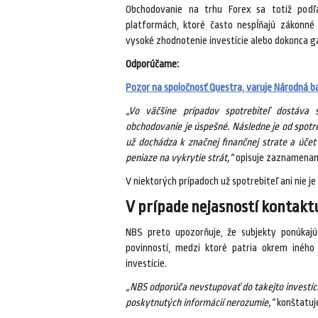
Obchodovanie na trhu Forex sa totiž podľa
platformách, ktoré často nespĺňajú zákonné 
vysoké zhodnotenie investície alebo dokonca 
Odporúčame:
Pozor na spoločnosť Questra, varuje Národná b
„Vo väčšine prípadov spotrebiteľ dostáva 
obchodovanie je úspešné. Následne je od spotre
už dochádza k značnej finančnej strate a úče
peniaze na vykrytie strát,“
opisuje zaznamenané
V niektorých prípadoch už spotrebiteľ ani nie 
V prípade nejasností kontakt
NBS preto upozorňuje, že subjekty ponúkajú
povinností, medzi ktoré patria okrem iného
investície.
„NBS odporúča nevstupovať do takejto investíc
poskytnutých informácií nerozumie,“
konštatuje