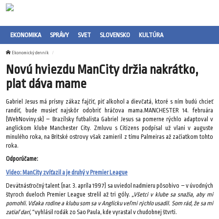
EKONOMIKA
SPRÁVY
SVET
SLOVENSKO
KULTÚRA
Ekonomický denník
Novú hviezdu ManCity držia nakrátko,
plat dáva mame
Gabriel Jesus má prísny zákaz fajčiť, piť alkohol a dievčatá, ktoré s ním budú chcieť
randiť, bude musieť najskôr odobriť hráčova mama.MANCHESTER 14. februára
(WebNoviny.sk) – Brazílsky futbalista Gabriel Jesus sa pomerne rýchlo adaptoval v
anglickom klube Manchester City. Zmluvu s Citizens podpísal už vlani v auguste
minulého roka, na Britské ostrovy však zamieril z tímu Palmeiras až začiatkom tohto
roka.
Odporúčame:
Video: ManCity zvíťazil a je druhý v Premier League
Devätnásťročný talent (nar. 3. apríla 1997) sa uviedol nadmieru pôsobivo – v úvodných
štyroch dueloch Premier League strelil až tri góly.
„Všetci v klube sa snažia, aby mi
pomohli. Vďaka rodine a klubu som sa v Anglicku veľmi rýchlo usadil. Som rád, že sa mi
zatiaľ darí,“
vyhlásil rodák zo Sao Paula, kde vyrastal v chudobnej štvrti.