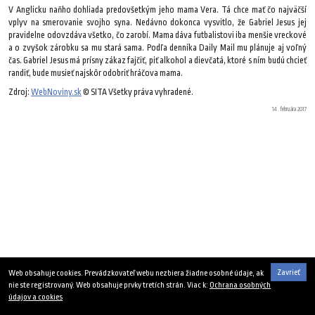
V Anglicku naňho dohliada predovšetkým jeho mama Vera. Tá chce mať čo najväčší
vplyv na smerovanie svojho syna. Nedávno dokonca vysvitlo, že Gabriel Jesus jej
pravidelne odovzdáva všetko, čo zarobí. Mama dáva futbalistovi iba menšie vreckové
a o zvyšok zárobku sa mu stará sama. Podľa denníka Daily Mail mu plánuje aj voľný
čas. Gabriel Jesus má prísny zákaz fajčiť, piť alkohol a dievčatá, ktoré s ním budú chcieť
randiť, bude musieť najskôr odobriť hráčova mama.
Zdroj:
WebNoviny.sk
© SITA Všetky práva vyhradené.
14. februára 2017
Zavrieť
Web obsahuje cookies. Prevádzkovateľ webu nezbiera žiadne osobné údaje, ak
nie ste registrovaný. Web obsahuje prvky tretích strán. Viac k:
Ochrana osobných
údajov a cookies