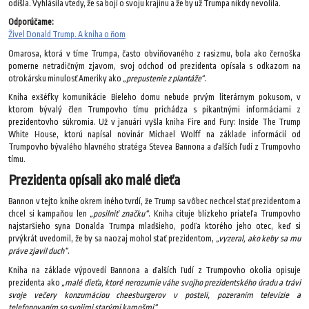
odišla. Vyhlásila vtedy, že sa bojí o svoju krajinu a že by už Trumpa nikdy nevolila.
Odporúčame:
Živel Donald Trump. A kniha o ňom
Omarosa, ktorá v tíme Trumpa, často obviňovaného z rasizmu, bola ako černoška
pomerne netradičným zjavom, svoj odchod od prezidenta opísala s odkazom na
otrokársku minulosť Ameriky ako
„prepustenie z plantáže“
.
Kniha exšéfky komunikácie Bieleho domu nebude prvým literárnym pokusom, v
ktorom bývalý člen Trumpovho tímu prichádza s pikantnými informáciami z
prezidentovho súkromia. Už v januári vyšla kniha Fire and Fury: Inside The Trump
White House, ktorú napísal novinár Michael Wolff na základe informácií od
Trumpovho bývalého hlavného stratéga Stevea Bannona a ďalších ľudí z Trumpovho
tímu.
Prezidenta opísali ako malé dieťa
Bannon v tejto knihe okrem iného tvrdí, že Trump sa vôbec nechcel stať prezidentom a
chcel si kampaňou len
„posilniť značku“
. Kniha cituje blízkeho priateľa Trumpovho
najstaršieho syna Donalda Trumpa mladšieho, podľa ktorého jeho otec, keď si
prvýkrát uvedomil, že by sa naozaj mohol stať prezidentom,
„vyzeral, ako keby sa mu
práve zjavil duch“
.
Kniha na základe výpovedí Bannona a ďalších ľudí z Trumpovho okolia opisuje
prezidenta ako
„malé dieťa, ktoré nerozumie váhe svojho prezidentského úradu a trávi
svoje večery konzumáciou cheesburgerov v posteli, pozeraním televízie a
telefonovaním so svojimi starými kamošmi“
.