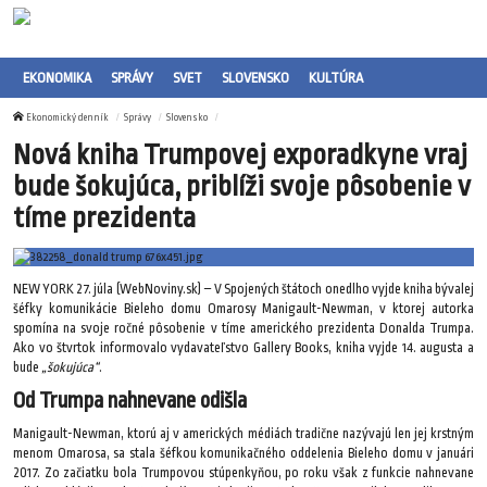
EKONOMIKA
SPRÁVY
SVET
SLOVENSKO
KULTÚRA
Ekonomický denník
Správy
Slovensko
Nová kniha Trumpovej exporadkyne vraj
bude šokujúca, priblíži svoje pôsobenie v
tíme prezidenta
NEW YORK 27. júla (WebNoviny.sk) – V Spojených štátoch onedlho vyjde kniha bývalej
šéfky komunikácie Bieleho domu Omarosy Manigault-Newman, v ktorej autorka
spomína na svoje ročné pôsobenie v tíme amerického prezidenta Donalda Trumpa.
Ako vo štvrtok informovalo vydavateľstvo Gallery Books, kniha vyjde 14. augusta a
bude
„šokujúca“
.
Od Trumpa nahnevane odišla
Manigault-Newman, ktorú aj v amerických médiách tradične nazývajú len jej krstným
menom Omarosa, sa stala šéfkou komunikačného oddelenia Bieleho domu v januári
2017. Zo začiatku bola Trumpovou stúpenkyňou, po roku však z funkcie nahnevane