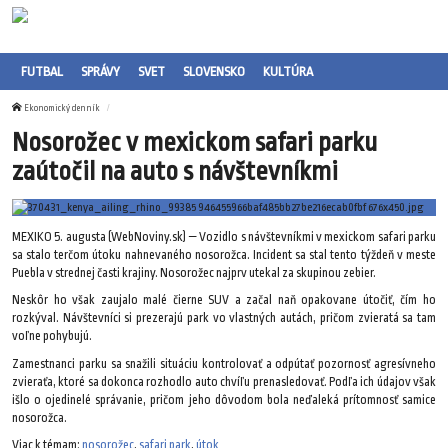
FUTBAL
SPRÁVY
SVET
SLOVENSKO
KULTÚRA
Ekonomický denník
Nosorožec v mexickom safari parku
zaútočil na auto s návštevníkmi
MEXIKO 5. augusta (WebNoviny.sk) — Vozidlo s návštevníkmi v mexickom safari parku
sa stalo terčom útoku nahnevaného nosorožca. Incident sa stal tento týždeň v meste
Puebla v strednej časti krajiny. Nosorožec najprv utekal za skupinou zebier.
Neskôr ho však zaujalo malé čierne SUV a začal naň opakovane útočiť, čím ho
rozkýval. Návštevníci si prezerajú park vo vlastných autách, pričom zvieratá sa tam
voľne pohybujú.
Zamestnanci parku sa snažili situáciu kontrolovať a odpútať pozornosť agresívneho
zvieraťa, ktoré sa dokonca rozhodlo auto chvíľu prenasledovať. Podľa ich údajov však
išlo o ojedinelé správanie, pričom jeho dôvodom bola neďaleká prítomnosť samice
nosorožca.
Viac k témam:
nosorožec
,
safari park
,
útok