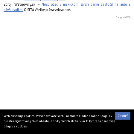
Zdroj: Webnoviny.sk –
Nosorožec v mexickom safari parku zaútočil na auto s
návštevníkmi
© SITA Všetky práva vyhradené.
5. augusta 2018
Zavrieť
Web obsahuje cookies. Prevádzkovateľ webu nezbiera žiadne osobné údaje, ak
nie ste registrovaný. Web obsahuje prvky tretích strán. Viac k:
Ochrana osobných
údajov a cookies