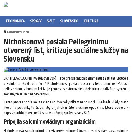
EKONOMIKA
SPRÁVY
SVET
SLOVENSKO
KULTÚRA
Ekonomický denník
Nicholsonová poslala Pellegrinimu
otvorený list, kritizuje sociálne služby na
Slovensku
BRATISLAVA 30. júla (WebNoviny.sk) – Podpredsedníčka parlamentu za stranu Sloboda
a Solidarita (SaS) Lucia Ďuriš Nicholsonová poslala otvorený list premiérovi Petrovi
Pellegrinimu, v ktorom kritizuje proces transformácie a deinštitucionalizácie systému
sociálnych služieb na Slovensku.
Tento proces podľa nej za viac ako dva roky nikam nepokročil. Predsedu vlády preto
liberálna poslankyňa žiada, aby prijal okamžité a účinné opatrenia, ktoré povedú k
náprave tohto stavu, uvádza sa v tlačovej správe strany SaS.
Pripojila sa k mimovládnym organizáciám
Nicholsonová sa tak pripojila k viacerým mimovládnym organizáciám zastupujúcich