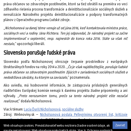
práva občanov so zdravotným postihnutím, ktoré sa tiež obrátili na premiéra vo veci
zdĺhavého riešenia procesu transformácie a deinštitucionalizácie sociálnych služieb a
nerealizácie Národného projektu deinštitucionalizácie a podpory transformačných
plánov z Operačného programu Ľudské zdroje.
„
Nicholsonová sa danej téme venuje už od júna 2016, keď kontaktovala ministra práce,
sociálnych vecí a rodiny Jána Richtera. Ten jej odpovedal, že národný projekt sa začne
implementovať v septembri, resp. najneskôr do konca roka 2016. Stále sa však nič
nestalo
,“ upozorňujú liberáli.
Slovensko porušuje ľudské práva
Slovensko podľa Nicholsonovej ohrozuje čerpanie prostriedkov z európskych
štrukturálnych fondov na roky 2014 a 2020. „
Čo je však najdôležitejšie, porušuje ľudské
práva občanov so zdravotným postihnutím žijúcich v zariadeniach sociálnych služieb a
nedodržiava záväzky, ku ktorým sa zaviazalo
,“ poznamenala.
Ako uviedla, má hodnoverné informácie, že zástupcovia príslušných generálnych
riaditeľstiev Európskej komisie nemajú k danému projektu žiadne pripomienky a ani
výhrady. „
Preto nerozumiem tomu, prečo sa tento národný projekt ešte nezačal
realizovať
,“ dodala Nicholsonová.
Viac k témam:
Lucia Ďuriš Nicholsonová
,
sociálne služby
Zdroj: Webnoviny.sk –
Nicholsonová poslala Pellegrinimu otvorený list, kritizuje
sociálne služby na Slovensku
© SITA Všetky práva vyhradené.
Zavrieť
Web obsahuje cookies. Prevádzkovateľ webu nezbiera žiadne osobné údaje, ak
30. júla 2018
nie ste registrovaný. Web obsahuje prvky tretích strán. Viac k:
Ochrana osobných