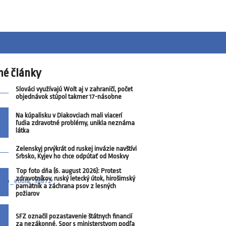
né články
Slováci využívajú Wolt aj v zahraničí, počet
objednávok stúpol takmer 17-násobne
Na kúpalisku v Diakovciach mali viacerí
ľudia zdravotné problémy, unikla neznáma
látka
Zelenskyj prvýkrát od ruskej invázie navštívi
Srbsko, Kyjev ho chce odpútať od Moskvy
Top foto dňa (6. august 2026): Protest
zdravotníkov, ruský letecký útok, hirošimský
pamätník a záchrana psov z lesných
požiarov
SFZ označil pozastavenie štátnych financií
za nezákonné. Spor s ministerstvom podľa