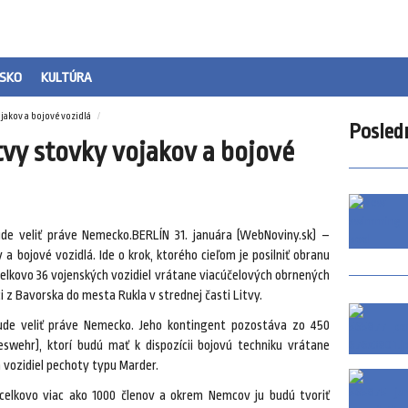
SKO
KULTÚRA
ojakov a bojové vozidlá
Posled
tvy stovky vojakov a bojové
ude veliť práve Nemecko.BERLÍN 31. januára (WebNoviny.sk) –
a bojové vozidlá. Ide o krok, ktorého cieľom je posilniť obranu
Celkovo 36 vojenských vozidiel vrátane viacúčelových obrnených
 z Bavorska do mesta Rukla v strednej časti Litvy.
bude veliť práve Nemecko. Jeho kontingent pozostáva zo 450
eswehr), ktorí budú mať k dispozícii bojovú techniku vrátane
 vozidiel pechoty typu Marder.
celkovo viac ako 1000 členov a okrem Nemcov ju budú tvoriť