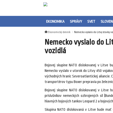
EKONOMIKA
SPRÁVY
SVET
SLOVEN
Ekonomický denník
Nemecko vyslalo do Litvy stovky v
Nemecko vyslalo do Li
vozidlá
Bojovej skupine NATO dislokovanej v Litve b
Nemecko vyslalo v utorok do Litvy 450 vojakov 
východných hraníc Severoatlantickej aliancie. 
transportérov typu Boxer prepravia po železnici
Bojovej skupine NATO dislokovanej v Litve 
príslušníkov nemeckých ozbrojených síl (Bund
hlavných bojových tankov Leopard 2 a bojových
Skupina NATO dislokovaná v Litve bude mať 