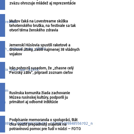
zväzu ohrozuje mládež aj reprezentácie
Mužov čaká na Lovestreame skúška
tehotenského bruška, na festivale sa tak
otvorí téma ženského zdravia
Jemenskí Húsíovia spustili raketové a
dronové útoky, zabili najmenej 38 vládnych
vojakov
Irán pohrozil susedom, že „zhasne celý
Perzský záliv“, pripravil zoznam cieľov
Rusínska komunita žiada zachovanie
Múzea rusínskej kultúry, podporili ju
primátori aj odborné inštitúcie
Podpísanie memoranda o spolupráci, štát
chce využiť prepadnutý majetok na
potravinovú pomoc pre ľudí v núdzi – FOTO