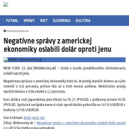
FUTBAL
SPRÁVY
SVET
SLOVENSKO
KULTÚRA
Ekonomický denník
Negatívne správy z americkej
ekonomiky oslabili dolár oproti jenu
NEW YORK 23. júla (WebNoviny.sk) – Dolár v úvode pondelkového obchodovania
oslabil oproti jenu.
Negatívnou správou z americkej ekonomiky bolo to, že predaj starších domov sa v júni
zmenšil o 0,6 percenta, pričom išlo už o tretí mesiac poklesu. Medziročne predaj
starších domov v USA oslabil o 2,2 percenta.
Kurz dolára voči japonskému jenu klesol na 111,27 JPY/USD z piatkovej úrovne 111,52
JPY/USD. Spoločná európska mena si však oproti doláru pohoršila na 1,1713 USD/EUR z
hodnoty 1,1726 USD/EUR.
Viac k témam:
dolár
,
euro
,
jen
Zdroj: Webnoviny.sk –
Negatívne správy z americkej ekonomiky oslabili dolár oproti
jenu
© SITA Všetky práva vyhradené.