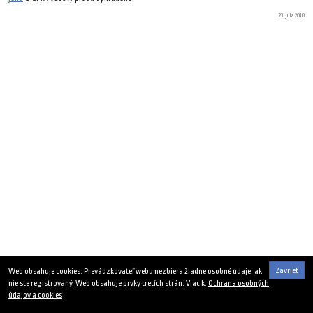
23. júla 2018
Zavrieť
Web obsahuje cookies. Prevádzkovateľ webu nezbiera žiadne osobné údaje, ak
nie ste registrovaný. Web obsahuje prvky tretích strán. Viac k:
Ochrana osobných
údajov a cookies