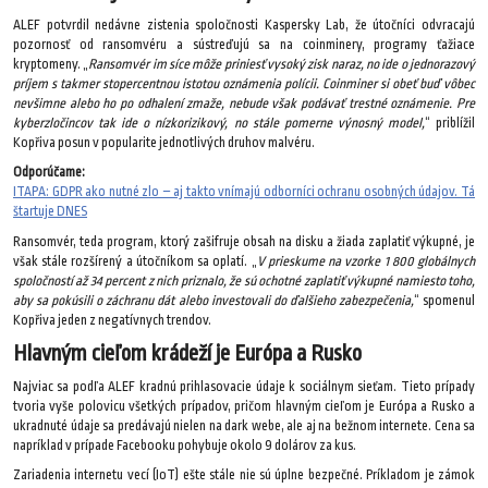
ALEF potvrdil nedávne zistenia spoločnosti Kaspersky Lab, že útočníci odvracajú
pozornosť od ransomvéru a sústreďujú sa na coinminery, programy ťažiace
kryptomeny. „
Ransomvér im síce môže priniesť vysoký zisk naraz, no ide o jednorazový
príjem s takmer stopercentnou istotou oznámenia polícii. Coinminer si obeť buď vôbec
nevšimne alebo ho po odhalení zmaže, nebude však podávať trestné oznámenie. Pre
kyberzločincov tak ide o nízkorizikový, no stále pomerne výnosný model,
“ priblížil
Kopřiva posun v popularite jednotlivých druhov malvéru.
Odporúčame:
ITAPA: GDPR ako nutné zlo – aj takto vnímajú odborníci ochranu osobných údajov. Tá
štartuje DNES
Ransomvér, teda program, ktorý zašifruje obsah na disku a žiada zaplatiť výkupné, je
však stále rozšírený a útočníkom sa oplatí. „
V prieskume na vzorke 1 800 globálnych
spoločností až 34 percent z nich priznalo, že sú ochotné zaplatiť výkupné namiesto toho,
aby sa pokúsili o záchranu dát alebo investovali do ďalšieho zabezpečenia,
“ spomenul
Kopřiva jeden z negatívnych trendov.
Hlavným cieľom krádeží je Európa a Rusko
Najviac sa podľa ALEF kradnú prihlasovacie údaje k sociálnym sieťam. Tieto prípady
tvoria vyše polovicu všetkých prípadov, pričom hlavným cieľom je Európa a Rusko a
ukradnuté údaje sa predávajú nielen na dark webe, ale aj na bežnom internete. Cena sa
napríklad v prípade Facebooku pohybuje okolo 9 dolárov za kus.
Zariadenia internetu vecí (IoT) ešte stále nie sú úplne bezpečné. Príkladom je zámok