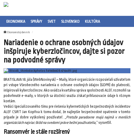
EKONOMIKA
SPRÁVY
SVET
SLOVENSKO
KULTÚRA
Ekonomický denník
Nariadenie o ochrane osobných údajov
inšpiruje kyberzločincov, dajte si pozor
na podvodné správy
BRATISLAVA 18. júla (WebNovinysk) – Maily, ktoré organizácie rozposielali užívateľom
pri vstupe Všeobecného nariadenia o ochrane osobných údajov (GDPR) do platnosti,
inšpirovali kyberzločincov. Ako uvádza kvartálna správa spoločnosti ALEF, rozmohli sa
podvrhnuté e-maily, v ktorých sa útočníci snažia získať prihlasovacie údaje k rôznym
kontám.
Vedúci špecializovaného tímu pre riešenia kybernetických bezpečnostných incidentov
ALEF CSIRT Jan Kopřiva k tomu dodal, že najlepšie bezpečnostné opatrenie v tomto
prípade je dobre vyškolený používateľ. „
Pretože paradoxne majú najmä v menších
organizáciách najviac škôd na svedomí práve bežní používatelia,
“ vysvetlil.
Ransomvér je stále rozšírený