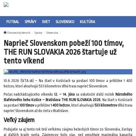
FUTBAL
SPRÁVY
SVET
SLOVENSKO
KULTÚRA
Ekonomický denník
Správy
Slovensko
Naprieč Slovenskom pobeží 100 tímov,
THE RUN SLOVAKIA 2026 štartuje už
tento víkend
10.6.2026 (SITA.sk) – Na štart v Košiciach sa postaví 100 tímov a približne 1 400
bežcov, ktorí absolvujú 533 kilometrov dlhú trasu naprieč Slovenskom.
Počas nadchádzajúceho víkendu
12. – 14. júna
sa uskutoční ďalší ročník
Národného
štafetového behu Košice – Bratislava THE RUN SLOVAKIA 2026
. Na štart v Košiciach
sa postaví
100 tímov
a približne
1 400 bežcov
, ktorí absolvujú
533 kilometrov
dlhú trasu
naprieč Slovenskom až do cieľa v Bratislave.
Veľký záujem
Podujatie sa aj tento rok teší veľkému záujmu bežeckých tímov zo Slovenska, Európy
aj ďalších krajín sveta. Záujemcov bolo viac, než umožňuje maximálna kapacita