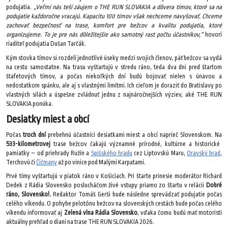
podujatia.
„Veľmi nás teší záujem o THE RUN SLOVAKIA a dôvera tímov, ktoré sa na
podujatie každoročne vracajú. Kapacitu 100 tímov však nechceme navyšovať. Chceme
zachovať bezpečnosť na trase, komfort pre bežcov a kvalitu podujatia, ktoré
organizujeme. To je pre nás dôležitejšie ako samotný rast počtu účastníkov,“
hovorí
riaditeľ podujatia Dušan Tarčák.
Kým stovka tímov si rozdelí jednotlivé úseky medzi svojich členov, päť bežcov sa vydá
na cestu samostatne. Na trasu vyštartujú v stredu ráno, teda dva dni pred štartom
štafetových tímov, a počas niekoľkých dní budú bojovať nielen s únavou a
nedostatkom spánku, ale aj s vlastnými limitmi. Ich cieľom je doraziť do Bratislavy po
vlastných silách a úspešne zvládnuť jednu z najnáročnejších výziev, aké THE RUN
SLOVAKIA ponúka.
Desiatky miest a obcí
Počas
troch dní
prebehnú účastníci desiatkami miest a obcí naprieč Slovenskom. Na
533-kilometrovej
trase bežcov čakajú významné prírodné, kultúrne a historické
pamiatky – od priehrady Ružín a
Spišského hradu
cez Liptovskú Maru,
Oravský hrad
,
Terchovú či
Čičmany
až po vinice pod Malými Karpatami.
Prvé tímy vyštartujú v piatok ráno v Košiciach. Pri štarte prinesie moderátor Richard
Dedek z Rádia Slovensko poslucháčom živé vstupy priamo zo štartu v relácii
Dobré
ráno, Slovensko!.
Redaktor Tomáš Gerši bude následne sprevádzať podujatie počas
celého víkendu. O pohybe pelotónu bežcov na slovenských cestách bude počas celého
víkendu informovať aj
Zelená vlna Rádia Slovensko
, vďaka čomu budú mať motoristi
aktuálny prehľad o dianí na trase THE RUN SLOVAKIA 2026.