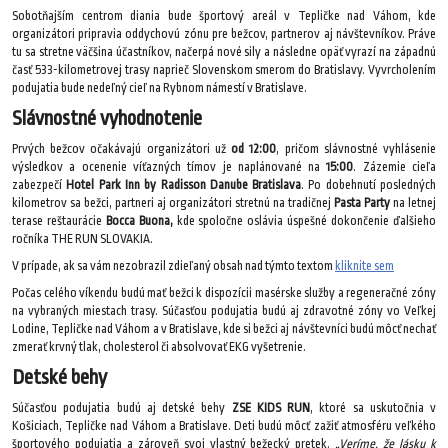
Sobotňajším centrom diania bude športový areál v Tepličke nad Váhom, kde
organizátori pripravia oddychovú zónu pre bežcov, partnerov aj návštevníkov. Práve
tu sa stretne väčšina účastníkov, načerpá nové sily a následne opäť vyrazí na západnú
časť 533-kilometrovej trasy naprieč Slovenskom smerom do Bratislavy. Vyvrcholením
podujatia bude nedeľný cieľ na Rybnom námestí v Bratislave.
Slávnostné vyhodnotenie
Prvých bežcov očakávajú organizátori už
od 12:00
, pričom slávnostné vyhlásenie
výsledkov a ocenenie víťazných tímov je naplánované na
15:00
. Zázemie cieľa
zabezpečí
Hotel Park Inn by Radisson Danube Bratislava
. Po dobehnutí posledných
kilometrov sa bežci, partneri aj organizátori stretnú na tradičnej
Pasta Party
na letnej
terase reštaurácie
Bocca Buona,
kde spoločne oslávia úspešné dokončenie ďalšieho
ročníka THE RUN SLOVAKIA.
V prípade, ak sa vám nezobrazil zdieľaný obsah nad týmto textom
kliknite sem
Počas celého víkendu budú mať bežci k dispozícii masérske služby a regeneračné zóny
na vybraných miestach trasy. Súčasťou podujatia budú aj zdravotné zóny vo Veľkej
Lodine, Tepličke nad Váhom a v Bratislave, kde si bežci aj návštevníci budú môcť nechať
zmerať krvný tlak, cholesterol či absolvovať EKG vyšetrenie.
Detské behy
Súčasťou podujatia budú aj detské behy
ZSE KIDS RUN
, ktoré sa uskutočnia v
Košiciach, Tepličke nad Váhom a Bratislave. Deti budú môcť zažiť atmosféru veľkého
športového podujatia a zároveň svoj vlastný bežecký pretek.
„Veríme, že lásku k