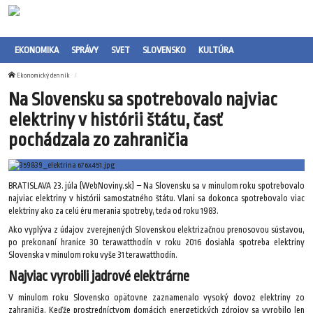
EKONOMIKA
SPRÁVY
SVET
SLOVENSKO
KULTÚRA
Ekonomický denník
Na Slovensku sa spotrebovalo najviac
elektriny v histórii štátu, časť
pochádzala zo zahraničia
BRATISLAVA 23. júla (WebNoviny.sk) – Na Slovensku sa v minulom roku spotrebovalo
najviac elektriny v histórii samostatného štátu. Vlani sa dokonca spotrebovalo viac
elektriny ako za celú éru merania spotreby, teda od roku 1983.
Ako vyplýva z údajov zverejnených Slovenskou elektrizačnou prenosovou sústavou,
po prekonaní hranice 30 terawatthodín v roku 2016 dosiahla spotreba elektriny
Slovenska v minulom roku vyše 31 terawatthodín.
Najviac vyrobili jadrové elektrárne
V minulom roku Slovensko opätovne zaznamenalo vysoký dovoz elektriny zo
zahraničia. Keďže prostredníctvom domácich energetických zdrojov sa vyrobilo len