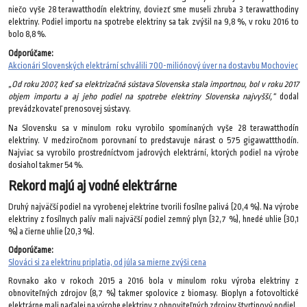
niečo vyše 28 terawatthodín elektriny, doviezť sme museli zhruba 3 terawatthodiny
elektriny. Podiel importu na spotrebe elektriny sa tak zvýšil na 9,8 %, v roku 2016 to
bolo 8,8 %.
Odporúčame:
Akcionári Slovenských elektrární schválili 700-miliónový úver na dostavbu Mochoviec
„Od roku 2007, keď sa elektrizačná sústava Slovenska stala importnou, bol v roku 2017
objem importu a aj jeho podiel na spotrebe elektriny Slovenska najvyšší,“
dodal
prevádzkovateľ prenosovej sústavy.
Na Slovensku sa v minulom roku vyrobilo spomínaných vyše 28 terawatthodín
elektriny. V medziročnom porovnaní to predstavuje nárast o 575 gigawattthodín.
Najviac sa vyrobilo prostredníctvom jadrových elektrární, ktorých podiel na výrobe
dosiahol takmer 54 %.
Rekord majú aj vodné elektrárne
Druhý najväčší podiel na vyrobenej elektrine tvorili fosílne palivá (20,4 %). Na výrobe
elektriny z fosílnych palív mali najväčší podiel zemný plyn (32,7 %), hnedé uhlie (30,1
%) a čierne uhlie (20,3 %).
Odporúčame:
Slováci si za elektrinu priplatia, od júla sa mierne zvýši cena
Rovnako ako v rokoch 2015 a 2016 bola v minulom roku výroba elektriny z
obnoviteľných zdrojov (8,7 %) takmer spolovice z biomasy. Bioplyn a fotovoltické
elektrárne mali naďalej na výrobe elektriny z obnoviteľných zdrojov štvrtinový podiel.