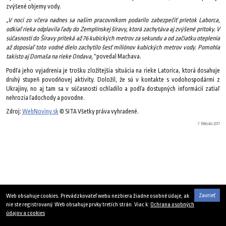
zvýšené objemy vody.
„V noci zo včera nadnes sa našim pracovníkom podarilo zabezpečiť prietok Laborca,
odkiaľ rieka odplavila ľady do Zemplínskej šíravy, ktorá zachytáva aj zvýšené prítoky. V
súčasnosti do Šíravy priteká až 76 kubických metrov za sekundu a od začiatku oteplenia
až doposiaľ toto vodné dielo zachytilo šesť miliónov kubických metrov vody. Pomohla
takisto aj Domaša na rieke Ondava,“
povedal Machava.
Podľa jeho vyjadrenia je trošku zložitejšia situácia na rieke Latorica, ktorá dosahuje
druhý stupeň povodňovej aktivity. Doložil, že sú v kontakte s vodohospodármi z
Ukrajiny, no aj tam sa v súčasnosti ochladilo a podľa dostupných informácií zatiaľ
nehrozia ľadochody a povodne.
Zdroj:
WebNoviny.sk
© SITA Všetky práva vyhradené.
7. februára 2017
Zavrieť
Web obsahuje cookies. Prevádzkovateľ webu nezbiera žiadne osobné údaje, ak
nie ste registrovaný. Web obsahuje prvky tretích strán. Viac k:
Ochrana osobných
údajov a cookies