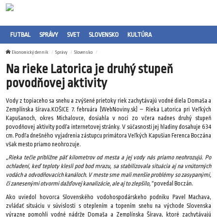
FUTBAL
SPRÁVY
SVET
SLOVENSKO
KULTÚRA
Ekonomický denník
Správy
Slovensko
Na rieke Latorica je druhý stupeň
povodňovej aktivity
Vody z topiaceho sa snehu a zvýšené prietoky riek zachytávajú vodné diela Domaša a
Zemplínska šírava.KOŠICE 7. februára (WebNoviny.sk) – Rieka Latorica pri Veľkých
Kapušanoch, okres Michalovce, dosiahla v noci zo včera nadnes druhý stupeň
povodňovej aktivity podľa internetovej stránky. V súčasnosti jej hladiny dosahuje 634
cm. Podľa dnešného vyjadrenia zástupcu primátora Veľkých Kapušian Ferenca Boczána
však mesto priamo neohrozuje.
„Rieka tečie približne päť kilometrov od mesta a jej vody nás priamo neohrozujú. Po
ochladení, keď teploty klesli pod bod mrazu, sa stabilizovala situácia aj na vnútorných
vodách a odvodňovacích kanáloch. V meste sme mali menšie problémy so zasypanými,
či zanesenými otvormi dažďovej kanalizácie, ale aj to zlepšilo,“
povedal Boczán.
Ako uviedol hovorca Slovenského vodohospodárskeho podniku Pavel Machava,
zvládať situáciu v súvislosti s oteplením a topením snehu na východe Slovenska
výrazne pomohli vodné nádrže Domaša a Zemplínska Šírava, ktoré zachytávajú