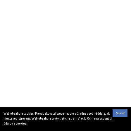
Zavrieť
Web obsahuje cookies. Prevádzkovateľ webu nezbiera žiadne osobné údaje, ak
nie ste registrovaný. Web obsahuje prvky tretích strán. Viac k:
Ochrana osobných
údajov a cookies