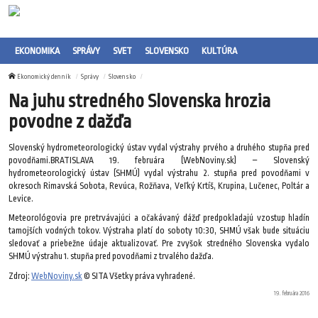
EKONOMIKA
SPRÁVY
SVET
SLOVENSKO
KULTÚRA
Ekonomický denník
Správy
Slovensko
Na juhu stredného Slovenska hrozia
povodne z dažďa
Slovenský hydrometeorologický ústav vydal výstrahy prvého a druhého stupňa pred
povodňami.BRATISLAVA 19. februára (WebNoviny.sk) – Slovenský
hydrometeorologický ústav (SHMÚ) vydal výstrahu 2. stupňa pred povodňami v
okresoch Rimavská Sobota, Revúca, Rožňava, Veľký Krtíš, Krupina, Lučenec, Poltár a
Levice.
Meteorológovia pre pretrvávajúci a očakávaný dážď predpokladajú vzostup hladín
tamojších vodných tokov. Výstraha platí do soboty 10:30, SHMÚ však bude situáciu
sledovať a priebežne údaje aktualizovať. Pre zvyšok stredného Slovenska vydalo
SHMÚ výstrahu 1. stupňa pred povodňami z trvalého dažďa.
Zdroj:
WebNoviny.sk
© SITA Všetky práva vyhradené.
19. februára 2016