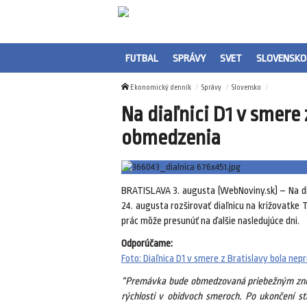
FUTBAL
SPRÁVY
SVET
SLOVENSKO
Ekonomický denník
Správy
Slovensko
Na diaľnici D1 v smere
obmedzenia
BRATISLAVA 3. augusta (WebNoviny.sk) – Na dia
24. augusta rozširovať diaľnicu na križovatke 
prác môže presunúť na ďalšie nasledujúce dni.
Odporúčame:
Foto: Diaľnica D1 v smere z Bratislavy bola nep
“Premávka bude obmedzovaná priebežným znižo
rýchlosti v obidvoch smeroch. Po ukončení st