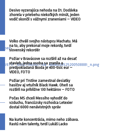
Desivo vyzerajúca nehoda na D1. Dodávka
zhorela v priebehu niekoľkých minút, jeden
vodič skončil s vážnymi zraneniami – VIDEO
Volko chváli svojho nástupcu Machatu. Má
na to, aby prekonal moje rekordy, tvrdí
slovenský rekordér
Požiar v Braväcove sa rozšíril až na desať
stavieb, jedna osoba sa zranila a
predpokladaná škoda je 400-tisíc eur –
VIDEO, FOTO
Požiar pri Trstíne zamestnal desiatky
hasičov aj vrtuľník Black Hawk. Oheň sa
rozšíril na približne 130 hektárov – FOTO
Počas MS chceli Messiho vyhodiť do
vzduchu, francúzsky rozhodca Letexier
dostal 6000 nenávistných správ
Na kurte koncentrácia, mimo neho zábava.
Rastú nám talenty, tvrdí Lukáš Lacko