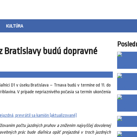
KULTÚRA
Posled
 z Bratislavy budú dopravné
ľnici D1 v úseku Bratislava – Trnava budú v termíne od 11. do
Triblavina. V prípade nepriaznivého počasia sa termín ukončenia
rejazdná, prevrátil sa kamión (aktualizované)
vaním počtu jazdných pruhov a znížením najvyššej dovolenej
avebných prác bude diaľnica opäť prejazdná v troch jazdných