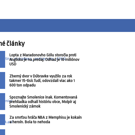
né články
Lopta z Maradonovho Gólu storočia proti
Anglicku je na predaj. Odhad je 10 miliónov
USD
Zberný dvor v Dúbravke využilo za rok
takmer 15-tisíc ľudí, odovzdali viac ako 1
600 ton odpadu
Spoznajte Smolenice inak. Komentovaná
prehliadka odhalí históriu obce, Molpír aj
Smolenický zámok
Za smrťou hráča NBA z Memphisu je kokaín
a heroín. Bola to nehoda