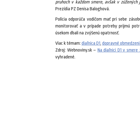
pruhoch v každom smere, avšak v zúžených j
Prezídia PZ Denisa Baloghová.
Polícia odporúča vodičom mať pri sebe zásobu
monitorovať a v prípade potreby prijmú potr
úsekom dbali na zvýšenú opatrnosť.
Viac k témam:
diaľnica D1
,
dopravné obmedzeni
Zdroj: Webnoviny.sk –
Na diaľnici D1 v smere
vyhradené.