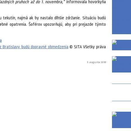
azdných pruhoch až do 1. novembra,”
informovala hovorkyňa
 tekutín, najmä ak by nastalo dlhšie zdržanie. Situáciu budú
ebné opatrenia. Šoférov upozorňujú, aby pri prejazde týmto
a
 z Bratislavy budú dopravné obmedzenia
© SITA Všetky práva
3. augusta 2018