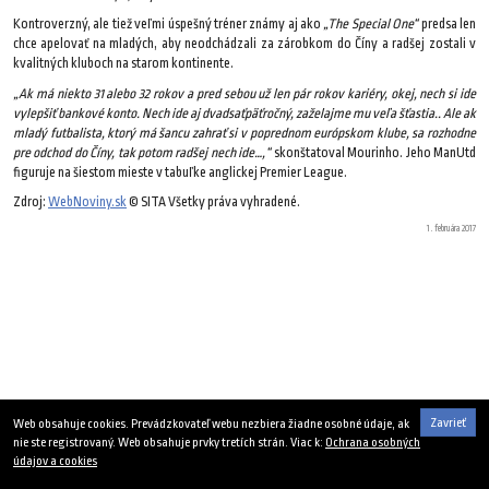
Kontroverzný, ale tiež veľmi úspešný tréner známy aj ako
„The Special One“
predsa len
chce apelovať na mladých, aby neodchádzali za zárobkom do Číny a radšej zostali v
kvalitných kluboch na starom kontinente.
„Ak má niekto 31 alebo 32 rokov a pred sebou už len pár rokov kariéry, okej, nech si ide
vylepšiť bankové konto. Nech ide aj dvadsaťpäťročný, zaželajme mu veľa šťastia.. Ale ak
mladý futbalista, ktorý má šancu zahrať si v poprednom európskom klube, sa rozhodne
pre odchod do Číny, tak potom radšej nech ide…,“
skonštatoval Mourinho. Jeho ManUtd
figuruje na šiestom mieste v tabuľke anglickej Premier League.
Zdroj:
WebNoviny.sk
© SITA Všetky práva vyhradené.
1. februára 2017
Zavrieť
Web obsahuje cookies. Prevádzkovateľ webu nezbiera žiadne osobné údaje, ak
nie ste registrovaný. Web obsahuje prvky tretích strán. Viac k:
Ochrana osobných
údajov a cookies