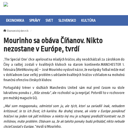
EKONOMIKA
SPRÁVY
SVET
SLOVENSKO
KULTÚRA
Ekonomický denník
Mourinho sa obáva Číňanov. Nikto
nezostane v Európe, tvrdí
‚The Special One‘ chce apelovať na mladých hráčov, aby neodchádzali za zárobkom do
Číny a radšej zostali v kvalitných kluboch na starom kontinente.MANCHESTER 1.
februára (WebNoviny.sk) – José Mourinho vyslovil názor, že európsky futbal môže mať
v dohľadnom čase veľký problém s udržaním kvalitných hráčov vzhľadom na mohutnú
finančnú ofenzívu čínskych klubov.
Portugalský tréner v službách Manchestru United sám mal pred časom na stole
lukratívnu ponuku z
„Ríše stredu“
, ale rozhodol sa ju neprijať. Potvrdil to v rozhovore
pre mužský magazín GQ.
„Mal som megaponuku, odmietol som ju, ale tých, ktorí sa zariadili inak, nebudem
kritizovať. Je to ich život, ich kariéra. Na druhej strane, ak viete v Európe ponúknuť
hráčovi na jeden rok päť miliónov a niekto iný mu je schopný predložiť kontrakt na 25
miliónov, máte problém. Obávam sa, že ak takéto ponuky budú pribúdať, nikto nebude
chcieť zostať v Európe,“
myslí si Mourinho.