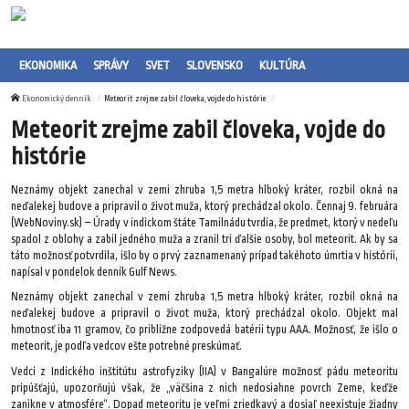
EKONOMIKA
SPRÁVY
SVET
SLOVENSKO
KULTÚRA
Ekonomický denník
Meteorit zrejme zabil človeka, vojde do histórie
Meteorit zrejme zabil človeka, vojde do
histórie
Neznámy objekt zanechal v zemi zhruba 1,5 metra hlboký kráter, rozbil okná na
neďalekej budove a pripravil o život muža, ktorý prechádzal okolo. Čennaj 9. februára
(WebNoviny.sk) – Úrady v indickom štáte Tamilnádu tvrdia, že predmet, ktorý v nedeľu
spadol z oblohy a zabil jedného muža a zranil tri ďalšie osoby, bol meteorit. Ak by sa
táto možnosť potvrdila, išlo by o prvý zaznamenaný prípad takéhoto úmrtia v histórii,
napísal v pondelok denník Gulf News.
Neznámy objekt zanechal v zemi zhruba 1,5 metra hlboký kráter, rozbil okná na
neďalekej budove a pripravil o život muža, ktorý prechádzal okolo. Objekt mal
hmotnosť iba 11 gramov, čo približne zodpovedá batérii typu AAA. Možnosť, že išlo o
meteorit, je podľa vedcov ešte potrebné preskúmať.
Vedci z Indického inštitútu astrofyziky (IIA) v Bangalúre možnosť pádu meteoritu
pripúšťajú, upozorňujú však, že „väčšina z nich nedosiahne povrch Zeme, keďže
zanikne v atmosfére“. Dopad meteoritu je veľmi zriedkavý a dosiaľ neexistuje žiadny