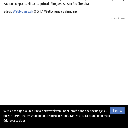
záznam o spojitosti tohto prírodného javu so smrťou človeka.
Zdroj:
WebNoviny.sk
© SITA Všetky práva vyhradené.
9. februára 2016
Zavrieť
Web obsahuje cookies. Prevádzkovateľ webu nezbiera žiadne osobné údaje, ak
nie ste registrovaný. Web obsahuje prvky tretích strán. Viac k:
Ochrana osobných
údajov a cookies