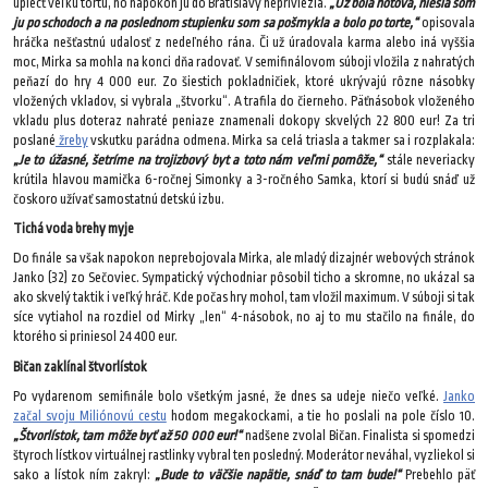
upiecť veľkú tortu, no napokon ju do Bratislavy nepriviezla.
„Už bola hotová, niesla som
ju po schodoch a na poslednom stupienku som sa pošmykla a bolo po torte,“
opisovala
hráčka nešťastnú udalosť z nedeľného rána. Či už úradovala karma alebo iná vyššia
moc, Mirka sa mohla na konci dňa radovať. V semifinálovom súboji vložila z nahratých
peňazí do hry 4 000 eur. Zo šiestich pokladničiek, ktoré ukrývajú rôzne násobky
vložených vkladov, si vybrala „štvorku“. A trafila do čierneho. Päťnásobok vloženého
vkladu plus doteraz nahraté peniaze znamenali dokopy skvelých 22 800 eur! Za tri
poslané
žreby
vskutku parádna odmena. Mirka sa celá triasla a takmer sa i rozplakala:
„Je to úžasné, šetríme na trojizbový byt a toto nám veľmi pomôže,“
stále neveriacky
krútila hlavou mamička 6-ročnej Simonky a 3-ročného Samka, ktorí si budú snáď už
čoskoro užívať samostatnú detskú izbu.
Tichá voda brehy myje
Do finále sa však napokon neprebojovala Mirka, ale mladý dizajnér webových stránok
Janko (32) zo Sečoviec. Sympatický východniar pôsobil ticho a skromne, no ukázal sa
ako skvelý taktik i veľký hráč. Kde počas hry mohol, tam vložil maximum. V súboji si tak
síce vytiahol na rozdiel od Mirky „len“ 4-násobok, no aj to mu stačilo na finále, do
ktorého si priniesol 24 400 eur.
Bičan zaklínal štvorlístok
Po vydarenom semifinále bolo všetkým jasné, že dnes sa udeje niečo veľké.
Janko
začal svoju Miliónovú cestu
hodom megakockami, a tie ho poslali na pole číslo 10.
„Štvorlístok, tam môže byť až 50 000 eur!“
nadšene zvolal Bičan. Finalista si spomedzi
štyroch lístkov virtuálnej rastlinky vybral ten posledný. Moderátor neváhal, vyzliekol si
sako a lístok ním zakryl:
„Bude to väčšie napätie, snáď to tam bude!“
Prebehlo päť