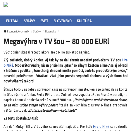
FUTBAL
SPRÁVY
SVET
SLOVENSKO
KULTÚRA
Ekonomický denník
Správy
Slovensko
Megavýhra v TV šou – 80 000 EUR!
Východniar ukázal recept, ako v Hre o Niké získať čo najviac.
Zlý začiatok, dobrý koniec. Aj tak by sa dal zhrnúť nedeľný podvečer v TV šou
Hra
o Niké
. Moderátor Andrej Bičan prišiel na „pľac“ so silným kašľom a hneď sa aj obrátil
k hráčom a publiku: „Som chorý, dnes mi musíte pomôcť, bude to predovšetkým o vás,“
povedal položartom. Súťažiaci však jeho prosbu vypočuli doslova a výsledkom bol
nový výherný rekord!
Šťastie bolo v nedeľu v správnom čase na správnom mieste. Peniaze pribúdali na kontá
hráčov rýchlo a ľahko. Berta (54) z obce Zubrohlava vypadla už ako štvrtá v poradí, no
napriek tomu si odniesla peknú sumu 5 900 eur.
„Potrebujeme urobiť strechu na dome,
to sa nám určite z tejto výhry podarí,“
tešila sa kuchárka z Oravy. Nálada gradovala
a Bičan žartoval:
„Doteraz ste mali dom-kabriolet?“
Za tortu dostala 23-tisíc
Ani deň Mirky (33) z Vrbového sa nezačal najlepšie. Pre štáb
Hry o Niké
sa rozhodla