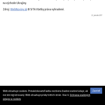
na východe Ukrajiny.
Zdroj:
WebNoviny.sk
© SITA Všetky práva vyhradené.
22. januára 2017
Zavrieť
Web obsahuje cookies. Prevádzkovateľ webu nezbiera žiadne osobné údaje, ak
nie ste registrovaný. Web obsahuje prvky tretích strán. Viac k:
Ochrana osobných
údajov a cookies