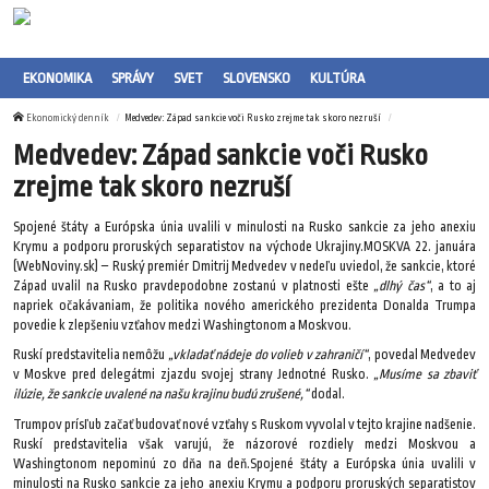
EKONOMIKA
SPRÁVY
SVET
SLOVENSKO
KULTÚRA
Ekonomický denník
Medvedev: Západ sankcie voči Rusko zrejme tak skoro nezruší
Medvedev: Západ sankcie voči Rusko
zrejme tak skoro nezruší
Spojené štáty a Európska únia uvalili v minulosti na Rusko sankcie za jeho anexiu
Krymu a podporu proruských separatistov na východe Ukrajiny.MOSKVA 22. januára
(WebNoviny.sk) – Ruský premiér Dmitrij Medvedev v nedeľu uviedol, že sankcie, ktoré
Západ uvalil na Rusko pravdepodobne zostanú v platnosti ešte
„dlhý čas“
, a to aj
napriek očakávaniam, že politika nového amerického prezidenta Donalda Trumpa
povedie k zlepšeniu vzťahov medzi Washingtonom a Moskvou.
Ruskí predstavitelia nemôžu
„vkladať nádeje do volieb v zahraničí“
, povedal Medvedev
v Moskve pred delegátmi zjazdu svojej strany Jednotné Rusko.
„Musíme sa zbaviť
ilúzie, že sankcie uvalené na našu krajinu budú zrušené,“
dodal.
Trumpov prísľub začať budovať nové vzťahy s Ruskom vyvolal v tejto krajine nadšenie.
Ruskí predstavitelia však varujú, že názorové rozdiely medzi Moskvou a
Washingtonom nepominú zo dňa na deň.Spojené štáty a Európska únia uvalili v
minulosti na Rusko sankcie za jeho anexiu Krymu a podporu proruských separatistov