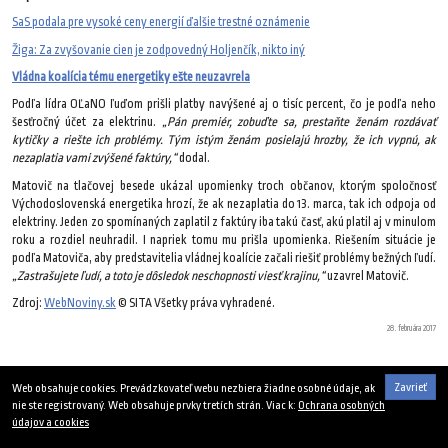
SaS podala pre vysoké ceny energií ďalšie trestné oznámenie
Žiga: Za zvyšovanie cien je zodpovedný Holjenčík, nikto iný
Vládna koalícia tému energetiky ešte neuzavrela
Podľa lídra OĽaNO ľuďom prišli platby navýšené aj o tisíc percent, čo je podľa neho
šesťročný účet za elektrinu.
„Pán premiér, zobuďte sa, prestaňte ženám rozdávať
kytičky a riešte ich problémy. Tým istým ženám posielajú hrozby, že ich vypnú, ak
nezaplatia vami zvýšené faktúry,“
dodal.
Matovič na tlačovej besede ukázal upomienky troch občanov, ktorým spoločnosť
Východoslovenská energetika hrozí, že ak nezaplatia do 13. marca, tak ich odpoja od
elektriny. Jeden zo spomínaných zaplatil z faktúry iba takú časť, akú platil aj v minulom
roku a rozdiel neuhradil. I napriek tomu mu prišla upomienka. Riešením situácie je
podľa Matoviča, aby predstavitelia vládnej koalície začali riešiť problémy bežných ľudí.
„Zastrašujete ľudí, a toto je dôsledok neschopnosti viesť krajinu,“
uzavrel Matovič.
Zdroj:
WebNoviny.sk
© SITA Všetky práva vyhradené.
28. februára 2017
Zavrieť
Web obsahuje cookies. Prevádzkovateľ webu nezbiera žiadne osobné údaje, ak
nie ste registrovaný. Web obsahuje prvky tretích strán. Viac k:
Ochrana osobných
údajov a cookies