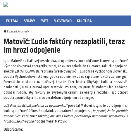
FUTBAL
SPRÁVY
SVET
SLOVENSKO
KULTÚRA
Ekonomický denník
Matovič: Ľudia faktúry nezaplatili, teraz
im hrozí odpojenie
Igor Matovič na tlačovej besede ukázal upomienky troch občanov, ktorým spoločnosť
Východoslovenská energetika hrozí, že ak nezaplatia do 13. marca, tak ich odpoja od
elektriny.BRATISLAVA 28. februára (WebNoviny.sk) – Ľuďom na východnom Slovensku
posiela Východoslovenská energetika upomienky za nezaplatené faktúry za energie.
Povedal to v utorok na tlačovej besede líder hnutia Obyčajní ľudia a nezávislé
osobnosti (OĽaNO-NOVA) Igor Matovič. Po tom, čo premiér Robert Fico nedávno
odkázal ľuďom, aby faktúry so zvýšenými cenami za energie roztrhali, spoločnosť
posiela upomienky a hrozí odberateľom odpojením od energie.
„Už dnes im účtujú poplatok za upomienku,“
povedal Matovič s tým, že po odpojení si
bude spoločnosť účtovať poplatok za opätovné pripojenie.
„Je pekné, že im premiér
Robert Fico káže trhať faktúry, ale dnes ľudom prichádzajú nemorálne upomienky s
hrozbou, že ich vypnú,“
poznamenal Matovič.
Odporúčame: