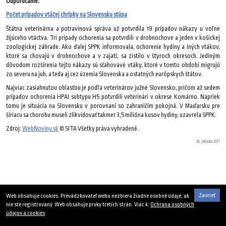
Odporúčame:
Počet prípadov vtáčej chrípky na Slovensku stúpa
Štátna veterinárna a potravinová správa už potvrdila 19 prípadov nákazy u voľne
žijúceho vtáctva. Tri prípady ochorenia sa potvrdili v drobnochove a jeden v košickej
zoologickej záhrade. Ako ďalej SPPK informovala, ochorenie hydiny a iných vtákov,
ktoré sa chovajú v drobnochove a v zajatí, sa zistilo v štyroch okresoch. Jediným
dôvodom rozšírenia tejto nákazy sú sťahovavé vtáky, ktoré v tomto období migrujú
zo severu na juh, a teda aj cez územia Slovenska a ostatných európskych štátov.
Najviac zasiahnutou oblasťou je podľa veterinárov južné Slovensko, pričom až sedem
prípadov ochorenia HPAI subtypu H5 potvrdili veterinári v okrese Komárno. Napriek
tomu je situácia na Slovensku v porovnaní so zahraničím pokojná. V Maďarsku pre
šíriacu sa chorobu museli zlikvidovať takmer 3,5 milióna kusov hydiny, uzavrela SPPK.
Zdroj:
WebNoviny.sk
© SITA Všetky práva vyhradené.
26. januára 2017
Zavrieť
Web obsahuje cookies. Prevádzkovateľ webu nezbiera žiadne osobné údaje, ak
nie ste registrovaný. Web obsahuje prvky tretích strán. Viac k:
Ochrana osobných
údajov a cookies