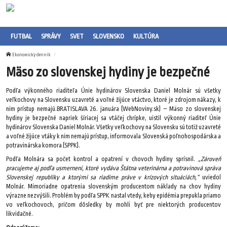
FUTBAL
SPRÁVY
SVET
SLOVENSKO
KULTÚRA
Ekonomický denník
Mäso zo slovenskej hydiny je bezpečné
Podľa výkonného riaditeľa Únie hydinárov Slovenska Daniel Molnár sú všetky
veľkochovy na Slovensku uzavreté a voľné žijúce vtáctvo, ktoré je zdrojom nákazy, k
nim prístup nemajú.BRATISLAVA 26. januára (WebNoviny.sk) – Mäso zo slovenskej
hydiny je bezpečné napriek šíriacej sa vtáčej chrípke, uistil výkonný riaditeľ Únie
hydinárov Slovenska Daniel Molnár. Všetky veľkochovy na Slovensku sú totiž uzavreté
a voľné žijúce vtáky k nim nemajú prístup, informovala Slovenská poľnohospodárska a
potravinárska komora (SPPK).
Podľa Molnára sa počet kontrol a opatrení v chovoch hydiny sprísnil.
„Zároveň
pracujeme aj podľa usmernení, ktoré vydáva Štátna veterinárna a potravinová správa
Slovenskej republiky a ktorými sa riadime práve v krízových situáciách,“
uviedol
Molnár. Mimoriadne opatrenia slovenským producentom náklady na chov hydiny
výrazne nezvýšili. Problém by podľa SPPK nastal vtedy, keby epidémia prepukla priamo
vo veľkochovoch, pričom dôsledky by mohli byť pre niektorých producentov
likvidačné.