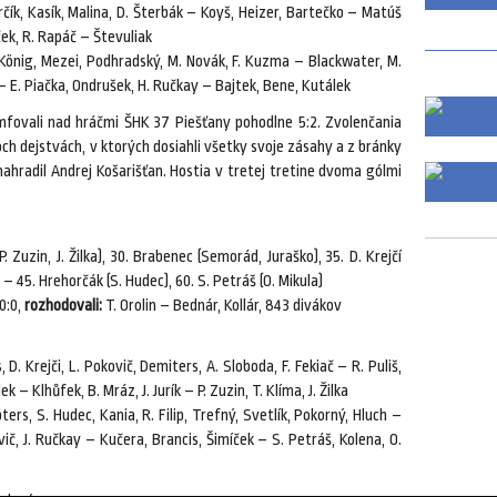
čík, Kasík, Malina, D. Šterbák – Koyš, Heizer, Bartečko – Matúš
ek, R. Rapáč – Števuliak
 König, Mezei, Podhradský, M. Novák, F. Kuzma – Blackwater, M.
 – E. Piačka, Ondrušek, H. Ručkay – Bajtek, Bene, Kutálek
fovali nad hráčmi ŠHK 37 Piešťany pohodlne 5:2. Zvolenčania
 dejstvách, v ktorých dosiahli všetky svoje zásahy a z bránky
nahradil Andrej Košarišťan. Hostia v tretej tretine dvoma gólmi
(P. Zuzin, J. Žilka), 30. Brabenec (Semorád, Juraško), 35. D. Krejčí
k) – 45. Hrehorčák (S. Hudec), 60. S. Petráš (O. Mikula)
0:0,
rozhodovali:
T. Orolin – Bednár, Kollár, 843 divákov
D. Krejči, L. Pokovič, Demiters, A. Sloboda, F. Fekiač – R. Puliš,
 – Klhůfek, B. Mráz, J. Jurík – P. Zuzin, T. Klíma, J. Žilka
ers, S. Hudec, Kania, R. Filip, Trefný, Svetlík, Pokorný, Hluch –
vič, J. Ručkay – Kučera, Brancis, Šimíček – S. Petráš, Kolena, O.