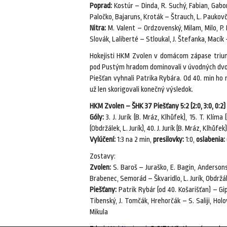
Poprad:
Kostúr – Dinda, R. Suchý, Fabian, Gabor
Paločko, Bajaruns, Kroták – Štrauch, L. Paukovč
Nitra:
M. Valent – Ordzovenský, Milam, Milo, P.
Slovák, Laliberté – Stloukal, J. Štefanka, Macík
Hokejisti HKM Zvolen v domácom zápase trium
pod Pustým hradom dominovali v úvodných dvoch
Piešťan vyhnali Patrika Rybára. Od 40. min ho 
už len skorigovali konečný výsledok.
HKM Zvolen – ŠHK 37 Piešťany 5:2 (2:0, 3:0, 0:2)
Góly:
3. J. Jurík (B. Mráz, Klhůfek), 15. T. Klíma 
(Obdržálek, L. Jurík), 40. J. Jurík (B. Mráz, Klhůfe
Vylúčení:
1:3 na 2 min,
presilovky:
1:0,
oslabenia:
Zostavy:
Zvolen:
S. Baroš – Juraško, E. Bagin, Andersons, 
Brabenec, Semorád – Škvaridlo, L. Jurík, Obdržálek
Piešťany:
Patrik Rybár (od 40. Košarišťan) – Gipt
Tibenský, J. Tomčák, Hrehorčák – S. Saliji, Holo
Mikula