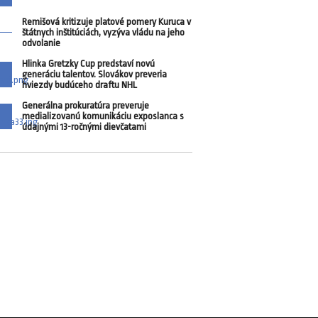
Remišová kritizuje platové pomery Kuruca v
štátnych inštitúciách, vyzýva vládu na jeho
odvolanie
Hlinka Gretzky Cup predstaví novú
generáciu talentov. Slovákov preveria
hviezdy budúceho draftu NHL
Generálna prokuratúra preveruje
medializovanú komunikáciu exposlanca s
údajnými 13-ročnými dievčatami