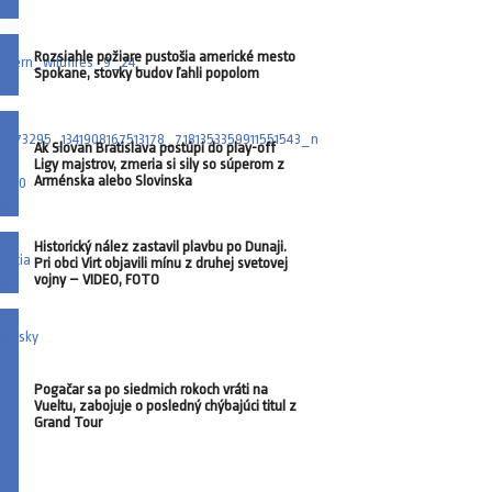
Rozsiahle požiare pustošia americké mesto
Spokane, stovky budov ľahli popolom
Ak Slovan Bratislava postúpi do play-off
Ligy majstrov, zmeria si sily so súperom z
Arménska alebo Slovinska
Historický nález zastavil plavbu po Dunaji.
Pri obci Virt objavili mínu z druhej svetovej
vojny – VIDEO, FOTO
Pogačar sa po siedmich rokoch vráti na
Vueltu, zabojuje o posledný chýbajúci titul z
Grand Tour