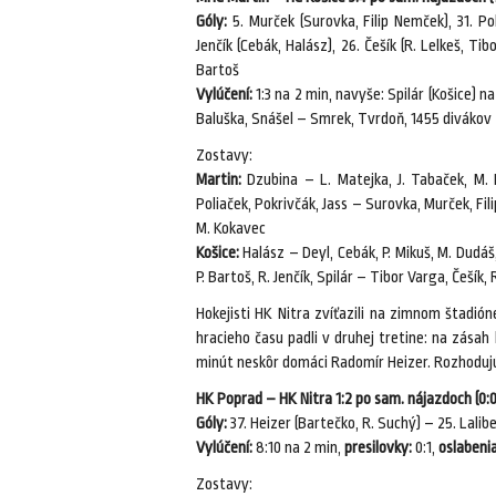
Góly:
5. Murček (Surovka, Filip Nemček), 31. Pokr
Jenčík (Cebák, Halász), 26. Češík (R. Lelkeš, Tib
Bartoš
Vylúčení:
1:3 na 2 min, navyše: Spilár (Košice) n
Baluška, Snášel – Smrek, Tvrdoň, 1455 divákov
Zostavy:
Martin:
Dzubina – L. Matejka, J. Tabaček, M. D
Poliaček, Pokrivčák, Jass – Surovka, Murček, Fi
M. Kokavec
Košice:
Halász – Deyl, Cebák, P. Mikuš, M. Dudáš
P. Bartoš, R. Jenčík, Spilár – Tibor Varga, Češík,
Hokejisti HK Nitra zvíťazili na zimnom štadi
hracieho času padli v druhej tretine: na zása
minút neskôr domáci Radomír Heizer. Rozhodujú
HK Poprad – HK Nitra 1:2 po sam. nájazdoch (0:0, 1
Góly:
37. Heizer (Bartečko, R. Suchý) – 25. Lalib
Vylúčení:
8:10 na 2 min,
presilovky:
0:1,
oslabenia
Zostavy: