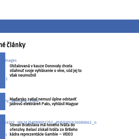
né články
Obžalovaná v kauze Donovaly chcela
stiahnuť svoje vyhlásenie o vine, súd jej to
však neumožnil
Maďarsko zatiaľ nemusí úplne odstaviť
jadrovú elektráreň Paks, vyhlásil Magyar
Slovan Bratislava má nového hráča do
ofenzívy. Belasí získali hráča zo širšieho
kádra reprezentácie Gambie – VIDEO