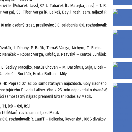
ivčák (Poliaček, Jass), 37. J. Tabaček (L. Matejka, Jass) – 1. R.
or Varga), 56. Tibor Varga (R. Lelkeš, Deyl), rozh. sam. nájazd P.
a 10 min osobný trest,
presilovky:
3:0,
oslabenia:
0:0,
rozhodovali:
vořák, J. Dlouhý, P. Bačik, Tomáš Varga, Jáchym, T. Rusina –
lip Nemček – Róbert Varga, Kabáč, D. Rzavský – Kentoš, Jurášek,
, E. Šedivý, Macejko, Matúš Chovan – M. Bartánus, Suja, Bicek –
 R. Lelkeš – Bortňák, Hrnka, Boltun – Milý
óne HK Poprad 2:1 až po samostatných nájazdoch. Góly riadneho
h hosťujúceho Davida Lalibertého z 25. min odpovedal o dvanásť
ci samostatný nájazd premenil Nitran Radoslav Macík.
:1, 0:0 – 0:0, 0:1)
erté (Milan), rozh. sam. nájazd Macík
:
0:0,
rozhodovali:
R. Lauff – Holienka, Rovenský , 1088 divákov