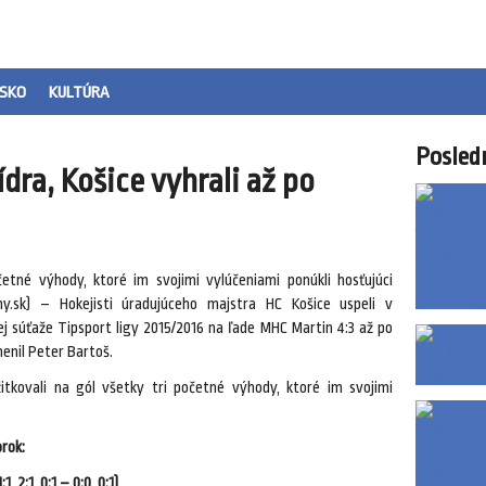
SKO
KULTÚRA
Posled
dra, Košice vyhrali až po
četné výhody, ktoré im svojimi vylúčeniami ponúkli hosťujúci
ny.sk) – Hokejisti úradujúceho majstra HC Košice uspeli v
j súťaže Tipsport ligy 2015/2016 na ľade MHC Martin 4:3 až po
enil Peter Bartoš.
itkovali na gól všetky tri početné výhody, ktoré im svojimi
orok:
 2:1, 0:1 – 0:0, 0:1)