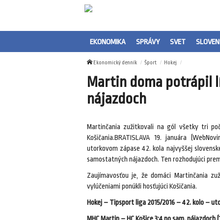
EKONOMIKA
SPRÁVY
SVET
SLOVEN
Ekonomický denník
Šport
Hokej
Martin doma potrápil lí
nájazdoch
Martinčania zužitkovali na gól všetky tri po
Košičania.BRATISLAVA 19. januára (WebNovi
utorkovom zápase 42. kola najvyššej slovenske
samostatných nájazdoch. Ten rozhodujúci prem
Zaujímavosťou je, že domáci Martinčania zuž
vylúčeniami ponúkli hosťujúci Košičania.
Hokej – Tipsport liga 2015/2016 – 42. kolo – ut
MHC Martin – HC Košice 3:4 po sam. nájazdoch (1:1,