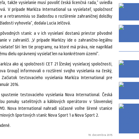
ľa, takže vysielanie musí povoliť česká licenčná rada,“ uviedla
á. V prípade Markíza International sa vysielateľ, spoločnosť
ie a retransmisiu so žiadosťou o rozšírenie zahraničnej doložky
iadosti vyhovela“, dodala Lucia Jelčová.
pôvodných staníc a v ich vysielaní dostanú priestor pôvodné
elanie v zahraničí. „V prípade Markízy ide o zahranično-legálnu
ielateľ šíri len tie programy, na ktoré má práva, nie napríklad
danému dielu oprávnený vysielať len na konkrétnom území“.
rkíza ako aj spoločnosti CET 21 (českej vysielacej spoločnosti,
Nova Group) informovali o rozšírení svojho vysielania na český,
Začiatok testovacieho vysielania Markíza International pre
január 2016.
spustenie testovacieho vysielania Nova International. Česká
ťou ponuky satelitných a káblových operátorov v Slovenskej
YO. Nova International nahradí súčasné voľne šírené stanice
émiových športových staníc Nova Sport 1 a Nova Sport 2.
adené.
19. decembra 2015