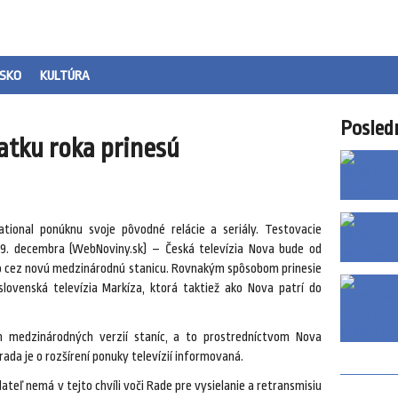
SKO
KULTÚRA
Posled
atku roka prinesú
ational ponúknu svoje pôvodné relácie a seriály. Testovacie
19. decembra (WebNoviny.sk) – Česká televízia Nova bude od
sko cez novú medzinárodnú stanicu. Rovnakým spôsobom prinesie
lovenská televízia Markíza, ktorá taktiež ako Nova patrí do
ch medzinárodných verzií staníc, a to prostredníctvom Nova
rada je o rozšírení ponuky televízií informovaná.
lateľ nemá v tejto chvíli voči Rade pre vysielanie a retransmisiu