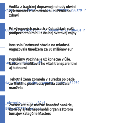
Vodiča z tragickej dopravnej nehody obvinil
vyšetrovateľ z usmrtenia a ublíženia na
zdraví
Pri výkopových prácach v Ostraticiach našli
protipechotnú mínu z druhej svetovej vojny
Borussia Dortmund stavila na mladosť.
Angažovala tínedžera za 30 miliónov eur
Populárny Vozinha je už konečne v Čile.
Nadšení fanúšikovia ho vítali transparentmi
aj bubnami
Tehotná žena zomrela v Turecku po páde
zo štvrtého poschodia, polícia zadržala
manžela
Zverev kritizuje možné finančné sankcie,
ktoré by aj tak nepomohli organizátorom
turnajov kategórie Masters