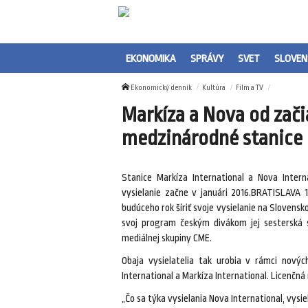
EKONOMIKA
SPRÁVY
SVET
SLOVEN
Ekonomický denník
Kultúra
Film a TV
Markíza a Nova od zači
medzinárodné stanice
Stanice Markíza International a Nova Intern
vysielanie začne v januári 2016.BRATISLAVA 
budúceho rok šíriť svoje vysielanie na Sloven
svoj program českým divákom jej sesterská s
mediálnej skupiny CME.
Obaja vysielatelia tak urobia v rámci nový
International a Markíza International. Licenčná 
„Čo sa týka vysielania Nova International, vysie