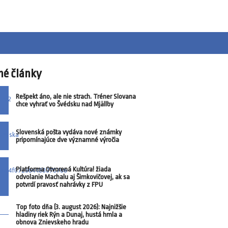
né články
Rešpekt áno, ale nie strach. Tréner Slovana
chce vyhrať vo Švédsku nad Mjällby
Slovenská pošta vydáva nové známky
pripomínajúce dve významné výročia
Platforma Otvorená Kultúra! žiada
odvolanie Machalu aj Šimkovičovej, ak sa
potvrdí pravosť nahrávky z FPU
Top foto dňa (3. august 2026): Najnižšie
hladiny riek Rýn a Dunaj, hustá hmla a
obnova Znievskeho hradu