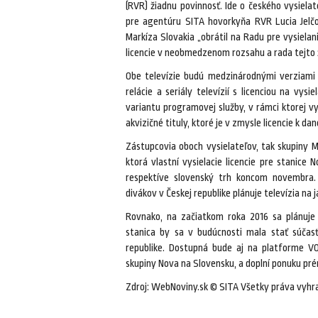
(RVR) žiadnu povinnosť. Ide o českého vysielate
pre agentúru SITA hovorkyňa RVR Lucia Jelčov
Markíza Slovakia „obrátil na Radu pre vysielan
licencie v neobmedzenom rozsahu a rada tejto ž
Obe televízie budú medzinárodnými verziami 
relácie a seriály televízií s licenciou na vysi
variantu programovej služby, v rámci ktorej vys
akvizičné tituly, ktoré je v zmysle licencie k 
Zástupcovia oboch vysielateľov, tak skupiny Ma
ktorá vlastní vysielacie licencie pre stanice 
respektíve slovenský trh koncom novembra. 
divákov v Českej republike plánuje televízia na 
Rovnako, na začiatkom roka 2016 sa plánuje 
stanica by sa v budúcnosti mala stať súčas
republike. Dostupná bude aj na platforme VO
skupiny Nova na Slovensku, a doplní ponuku pr
Zdroj: WebNoviny.sk © SITA Všetky práva vyhr