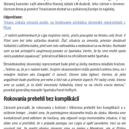
Skúsený kanonier zažil atmosféru hlavnej súťaže LM dvakrát. Jeho cieľom v červeno-
čiernom drese je pomôcť Trnavčanom dostať sa v pohárovej Európe čo najďalej.
Odporúčame:
Trnava získala výraznú posilu, na hosťovanie prichádza slovenský reprezentant z
Plzne
„
V našich podmienkach je Liga majstrov niečo, prečo pracujete na ihrisku celý život. V
Plzni som bol toho súčasťou dvakrát. Žiaľ, situácia sa zmenila, priestor dostávali
futbalisti z užšieho kádra, plnil som rolu náhradníka a nedostával sa na ihrisko. Rozhodol
som sa tak pristúpiť k zaujímavej ponuke zo Spartaka. Verím, že by sme mohli spolu
niečo podobné zopakovať,
“ pokračoval Bakoš na oficiálnom webe Spartaka.
Štrnásťnásobný slovenský reprezentant bude plniť aj úlohy mentora mladším hráčom.
„
Tešíme sa, že je v našom kádri. Svojimi skúsenosťami môže pomôcť celému tímu, no i
mladým hráčom ako Dangubič či Jarovič. Okrem toho Eghovi. Veríme, že jeho
angažmán bude pozitívny pre neho a tiež nás a prinesie úspech. Pri našej ceste, ktorou
sme sa vydali, je to ďalší slovenský futbalista, ktorý sa na chvíľu vracia domov,
“
povedal generálny manažér Spartaka Pavel Hoftych.
Rokovania prebehli bez komplikácií
Zároveň prezradil, že rokovania s hráčom i Viktoriou prebehli bez komplikácií a v
svižnom tempe: „
Vedeli sme, že potrebujeme skúseného hráča do útoku. Mareka sme
kontaktovali pred odletom do Varšavy, aby objasnil svoju momentálnu situáciu. V tej
dobe sme si prisľúbili, že v prípade postupu cez Legiu si opäť zavoláme. Veci sa ale
vyvinuli tak, že medzi oboma zápasmi sme sa nielen s Marekom, ale aj Plzňou