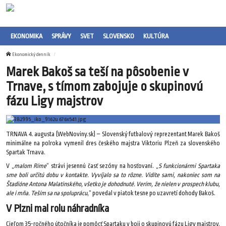
EKONOMIKA
SPRÁVY
SVET
SLOVENSKO
KULTÚRA
Ekonomický denník
Marek Bakoš sa teší na pôsobenie v
Trnave, s tímom zabojuje o skupinovú
fázu Ligy majstrov
TRNAVA 4. augusta (WebNoviny.sk) – Slovenský futbalový reprezentant Marek Bakoš
minimálne na polroka vymenil dres českého majstra Viktoriu Plzeň za slovenského
Spartak Trnava.
V „
malom Ríme
“ strávi jesennú časť sezóny na hosťovaní. „
S funkcionármi Spartaka
sme boli určitú dobu v kontakte. Vyvíjalo sa to rôzne. Vidíte sami, nakoniec som na
Štadióne Antona Malatinského, všetko je dohodnuté. Verím, že nielen v prospech klubu,
ale i mňa. Teším sa na spoluprácu
,“ povedal v piatok tesne po uzavretí dohody Bakoš.
V Plzni mal rolu náhradníka
Cieľom 35-ročného útočníka je pomôcť Spartaku v boji o skupinovú fázu Ligy majstrov.