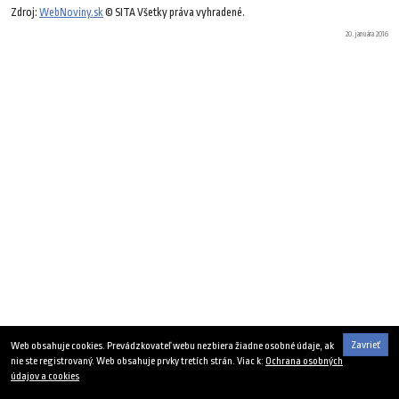
Zdroj:
WebNoviny.sk
© SITA Všetky práva vyhradené.
20. januára 2016
Zavrieť
Web obsahuje cookies. Prevádzkovateľ webu nezbiera žiadne osobné údaje, ak
nie ste registrovaný. Web obsahuje prvky tretích strán. Viac k:
Ochrana osobných
údajov a cookies