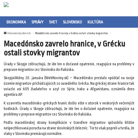
EKONOMIKA
SPRÁVY
SVET
SLOVENSKO
KULTÚRA
Ekonomický denník
Macedónsko zavrelo hranice, v Grécku ostali stovky migrantov
Macedónsko zavrelo hranice, v Grécku
ostali stovky migrantov
Úrady v Skopje zdôrazňujú, že ide len o dočasné opatrenie, reagujúce na problémy v
preprave migrantov cez Slovinsko do Rakúska.
Skopje/Atény 20. januára (WebNoviny.sk) – Macedónsko prestalo vpúšťať na svoje
územie migrantov prichádzajúcich zo susedného Grécka. Na gréckej strane hranice tak
uviazlo asi 605 žiadateľov o azyl zo Sýrie, Iraku a Afganistanu, oznámila dnes
agentúra AP.
K uzavretiu macedónsko-gréckych hraníc došlo ešte v utorok v neskorých večerných
hodinách. Úrady v Skopje zdôrazňujú, že ide len o dočasné opatrenie, reagujúce na
problémy v preprave migrantov cez Slovinsko do Rakúska.
Podľa macedónskej strany komplikácie v transfere migrantov spôsobila bližšie
nešpecifikovaná porucha na strane slovinských železníc. Tie to však popreli a tvrdia, že
vlaky v Slovinsku premávajú normálne.