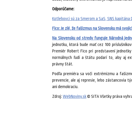
Odporúčame:
Kotlebovci sú za Smerom a SaS, SNS kapitána D
Fico: Je zlé, že fašizmus na Slovensku má svoji
Na Slovensku od stredy funguje Národná jedn
jednotku, ktorá bude mať cez 100 príslušníkov
Premiér Robert Fico pri predstavení jednotky
normálnych ľudí a štátu podarí to, aby aj ex
právny štát.
Podľa premiéra sa voči extrémizmu a fašizmu
prevencie, ale aj represie, lebo zástancovia tý
ani demokraciu.
Zdroj:
WebNoviny.sk
© SITA Všetky práva vyhr