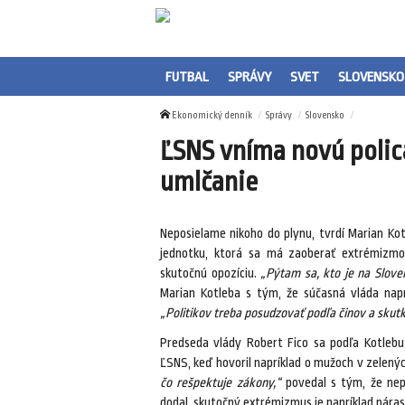
FUTBAL
SPRÁVY
SVET
SLOVENSKO
Ekonomický denník
Správy
Slovensko
ĽSNS vníma novú polic
umlčanie
Neposielame nikoho do plynu, tvrdí Marian Ko
jednotku, ktorá sa má zaoberať extrémizm
skutočnú opozíciu.
„Pýtam sa, kto je na Sloven
Marian Kotleba s tým, že súčasná vláda naprí
„Politikov treba posudzovať podľa činov a skutk
Predseda vlády Robert Fico sa podľa Kotlebu 
ĽSNS, keď hovoril napríklad o mužoch v zelenýc
čo rešpektuje zákony,“
povedal s tým, že nepo
dodal, skutočný extrémizmus je napríklad nára