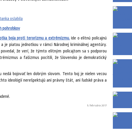
anka oslabila
ch pohrobkov
otka boja proti terorizmu a extrémizmu.
Ide o elitnú policajnú
 a je piatou jednotkou v rámci Národnej kriminálnej agentúry.
 povedal, že verí, že týmto elitným policajtom sa s podporou
trémizmus a fašizmus pocítili, že Slovensko je demokratický
 nedá bojovať len dobrým slovom. Tento boj je nielen vecou
chto ideológií nerešpektujú ani právny štát, ani ľudské práva a
adené.
5. februára 2017