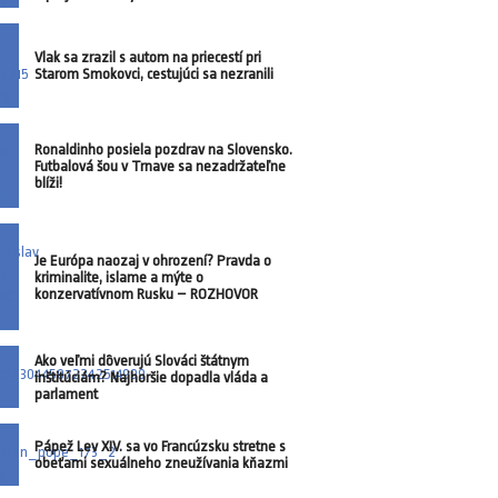
Vlak sa zrazil s autom na priecestí pri
Starom Smokovci, cestujúci sa nezranili
Ronaldinho posiela pozdrav na Slovensko.
Futbalová šou v Trnave sa nezadržateľne
blíži!
Je Európa naozaj v ohrození? Pravda o
kriminalite, islame a mýte o
konzervatívnom Rusku – ROZHOVOR
Ako veľmi dôverujú Slováci štátnym
inštitúciám? Najhoršie dopadla vláda a
parlament
Pápež Lev XIV. sa vo Francúzsku stretne s
obeťami sexuálneho zneužívania kňazmi