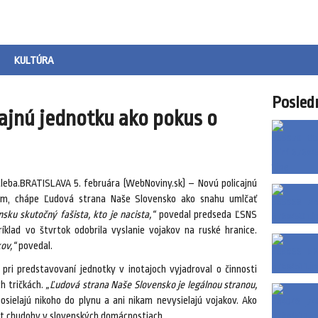
KULTÚRA
Posled
ajnú jednotku ako pokus o
tleba.BRATISLAVA 5. februára (WebNoviny.sk) – Novú policajnú
om, chápe Ľudová strana Naše Slovensko ako snahu umlčať
sku skutočný fašista, kto je nacista,“
povedal predseda ĽSNS
klad vo štvrtok odobrila vyslanie vojakov na ruské hranice.
ov,“
povedal.
pri predstavovaní jednotky v inotajoch vyjadroval o činnosti
h tričkách.
„Ľudová strana Naše Slovensko je legálnou stranou,
sielajú nikoho do plynu a ani nikam nevysielajú vojakov. Ako
st chudoby v slovenských domácnostiach.