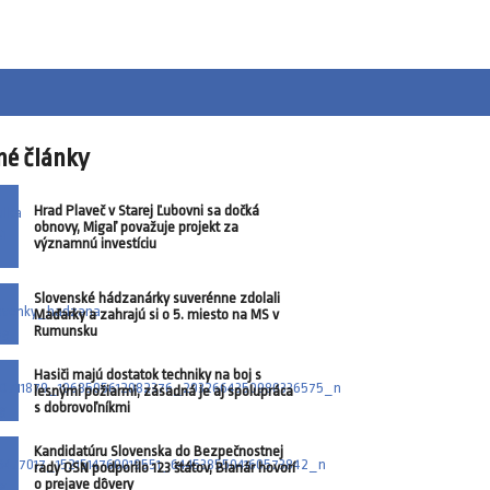
né články
Hrad Plaveč v Starej Ľubovni sa dočká
obnovy, Migaľ považuje projekt za
významnú investíciu
Slovenské hádzanárky suverénne zdolali
Maďarky a zahrajú si o 5. miesto na MS v
Rumunsku
Hasiči majú dostatok techniky na boj s
lesnými požiarmi, zásadná je aj spolupráca
s dobrovoľníkmi
Kandidatúru Slovenska do Bezpečnostnej
rady OSN podporilo 123 štátov, Blanár hovorí
o prejave dôvery