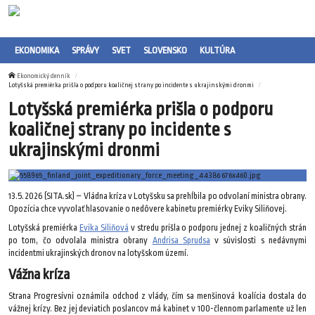
EKONOMIKA
SPRÁVY
SVET
SLOVENSKO
KULTÚRA
Ekonomický denník
Lotyšská premiérka prišla o podporu koaličnej strany po incidente s ukrajinskými dronmi
Lotyšská premiérka prišla o podporu
koaličnej strany po incidente s
ukrajinskými dronmi
13.5.2026 (SITA.sk) – Vládna kríza v Lotyšsku sa prehĺbila po odvolaní ministra obrany.
Opozícia chce vyvolať hlasovanie o nedôvere kabinetu premiérky Eviky Siliňovej.
Lotyšská premiérka
Evika Siliňová
v stredu prišla o podporu jednej z koaličných strán
po tom, čo odvolala ministra obrany
Andrisa Sprudsa
v súvislosti s nedávnymi
incidentmi ukrajinských dronov na lotyšskom území.
Vážna kríza
Strana Progresívni oznámila odchod z vlády, čím sa menšinová koalícia dostala do
vážnej krízy. Bez jej deviatich poslancov má kabinet v 100-člennom parlamente už len