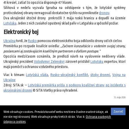
41 kresiel, zatiaľ čo opozícia disponuje 47 hlasmi.
Siliňová v nedeľu vyzvala Sprudsa na odstúpenie s tým, že lotyšské systémy
protivzdušnej obrany nereagovali dostatočne rýchlo na preniknutie
dronov
.
Dva ukrajinské útočné drony prekročili 7. mája ruskú hranicu a dopadli na územie
Lotyšska
. Jeden z nich zasiahol opustený sklad palív v Latgalsku a spôsobil požiar.
Elektronický boj
Ukrajina
tvrdí, že
Rusko
pomocou elektronického boja odklonilo drony od ich cieľov.
Premiérka po rozpade koalície uviedla:
„Začnem konzultácie s vedením svojej strany,
poslancami aj zostávajúcim koaličným partnerom o ďalšom postupe.“
Opozícia medzičasom oznámila, že predloží návrh na vyslovenie nedôvery vláde.
Ukrajinský prezident
Volodymyr Zelenskyj
zároveň prisľúbil
Lotyšsku
expertov, ktorí
majú pomôcť s ochranou vzdušného priestoru.
Viac k témam:
Lotyšská vláda
,
Rusko-ukrajinský konflikt
,
útoky dronmi
,
Vojna na
Ukrajine
Zdroj: SITA.sk –
Lotyšská premiérka prišla o podporu koaličnej strany po incidente s
ukrajinskými dronmi
© SITA Všetky práva vyhradené.
13. mája 2026
Zavrieť
Web obsahuje cookies. Prevádzkovateľ webu nezbiera žiadne osobné údaje, ak
nie ste registrovaný. Web obsahuje prvky tretích strán. Viac k:
Ochrana osobných
údajov a cookies