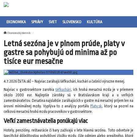
EKONOMIKA
SPRÁVY
SVET
SLOVENSKO
KULTÚRA
Ekonomický denník
Letná sezóna je v plnom prúde, platy v
gastre sa pohybujú od minima až po
tisíce eur mesačne
4.7.2026 (SITA.sk) – Najviac zarábajú šéfkuchári, kuchári a čašníci výrazne menej.
Najviac v gastrosektore zarobia
šéfkuchári
, ich hrubá mesačná mzda je v priemere
okolo 2000 eur. Najlepšie zárobky sú v Bratislavskom kraji a u veľkých
zamestnávateľov. Desatina najslabšie zarábajúcich v gastre má mesačný príjem len na
úrovni minimálnej mzdy. Vyplýva to z analýzy portálu
Platy.sk
, ktorý sa pozrel na
celkovú mesačnú hrubú mzdu pracovníkov v gastrosektore.
Veľkí zamestnávatelia ponúkajú viac
Hotely, penzióny, reštaurácie či bary zažívajú v lete hlavnú sezónu. Toto odvetvie je
špecifické dôležitosťou pohyblivej zložky mzdy, čiže odmien alebo prepitného, ktoré