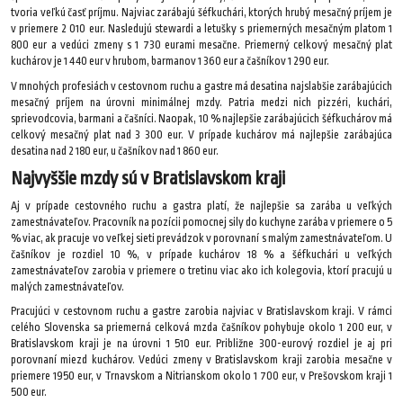
tvoria veľkú časť príjmu. Najviac zarábajú šéfkuchári, ktorých hrubý mesačný príjem je
v priemere 2 010 eur. Nasledujú stewardi a letušky s priemerných mesačným platom 1
800 eur a vedúci zmeny s 1 730 eurami mesačne. Priemerný celkový mesačný plat
kuchárov je 1 440 eur v hrubom, barmanov 1 360 eur a čašníkov 1 290 eur.
V mnohých profesiách v cestovnom ruchu a gastre má desatina najslabšie zarábajúcich
mesačný príjem na úrovni minimálnej mzdy. Patria medzi nich pizzéri, kuchári,
sprievodcovia, barmani a čašníci. Naopak, 10 % najlepšie zarábajúcich šéfkuchárov má
celkový mesačný plat nad 3 300 eur. V prípade kuchárov má najlepšie zarábajúca
desatina nad 2 180 eur, u čašníkov nad 1 860 eur.
Najvyššie mzdy sú v Bratislavskom kraji
Aj v prípade cestovného ruchu a gastra platí, že najlepšie sa zarába u veľkých
zamestnávateľov. Pracovník na pozícii pomocnej sily do kuchyne zarába v priemere o 5
% viac, ak pracuje vo veľkej sieti prevádzok v porovnaní s malým zamestnávateľom. U
čašníkov je rozdiel 10 %, v prípade kuchárov 18 % a šéfkuchári u veľkých
zamestnávateľov zarobia v priemere o tretinu viac ako ich kolegovia, ktorí pracujú u
malých zamestnávateľov.
Pracujúci v cestovnom ruchu a gastre zarobia najviac v Bratislavskom kraji. V rámci
celého Slovenska sa priemerná celková mzda čašníkov pohybuje okolo 1 200 eur, v
Bratislavskom kraji je na úrovni 1 510 eur. Približne 300-eurový rozdiel je aj pri
porovnaní miezd kuchárov. Vedúci zmeny v Bratislavskom kraji zarobia mesačne v
priemere 1950 eur, v Trnavskom a Nitrianskom okolo 1 700 eur, v Prešovskom kraji 1
500 eur.