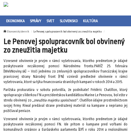
EKONOMIKA
SPRÁVY
SVET
SLOVENSKO
KULTÚRA
Ekonomický denník
Le Penovej spolupracovník bol obvinený zo zneužitia majetku
Le Penovej spolupracovník bol obvinený
zo zneužitia majetku
Vznesené obvinenie je prvým v rámci vyšetrovania, ktorého predmetom je údajné
poskytovanie nezákonnej pomoci Národnému frontu.PARÍŽ 25. februára
(WebNoviny.sk) – Voči jednému zo zmluvných spolupracovníkov francúzskej krajne
pravicovej strany Národný front (FN) vzniesli predbežné obvinenie v rámci
vyšetrovania, ktoré sa týka financovania straníckych kampaní v rokoch 2014 a 2015.
Parížska prokuratúra v sobotu potvrdila, že podnikateľ Frédéric Chatillon, ktorý
spolupracuje s líderkou FN a prezidentskou kandidátkou Marine Le Penovou, bol ešte v
stredu obvinený zo
„zneužitia majetku spoločnosti“
. Chatillon údajne prostredníctvom
svojej firmy Riwal predával strane predražený materiál na kampane a nepriamo jej
požičiaval peniaze.
Vznesené obvinenie je prvým v rámci vyšetrovania, ktorého predmetom je údajné
poskytovanie nezákonnej pomoci FN. Ide pritom o kampane pred voľbami do
komunálnych orgánov a Európskeho parlamentu (EP) v roku 2014 a regionálnymi