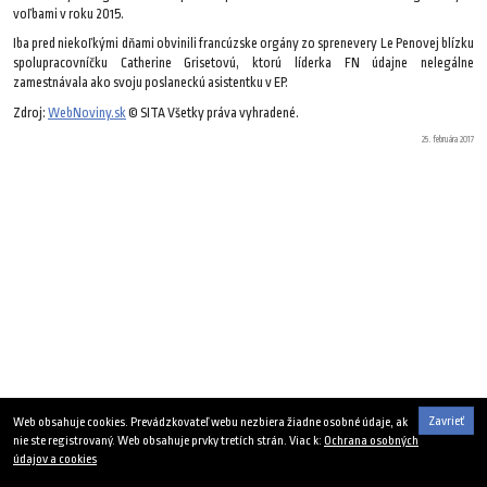
voľbami v roku 2015.
Iba pred niekoľkými dňami obvinili francúzske orgány zo sprenevery Le Penovej blízku
spolupracovníčku Catherine Grisetovú, ktorú líderka FN údajne nelegálne
zamestnávala ako svoju poslaneckú asistentku v EP.
Zdroj:
WebNoviny.sk
© SITA Všetky práva vyhradené.
25. februára 2017
Zavrieť
Web obsahuje cookies. Prevádzkovateľ webu nezbiera žiadne osobné údaje, ak
nie ste registrovaný. Web obsahuje prvky tretích strán. Viac k:
Ochrana osobných
údajov a cookies