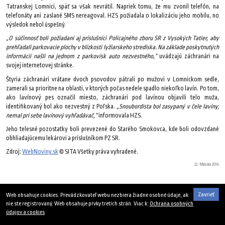
Tatranskej Lomnici, späť sa však nevrátil. Napriek tomu, že mu zvonil telefón, na
telefonáty ani zaslané SMS nereagoval. HZS požiadala o lokalizáciu jeho mobilu, no
výsledok nebol úspešný.
„O súčinnosť boli požiadaní aj príslušníci Policajného zboru SR z Vysokých Tatier, aby
prehľadali parkovacie plochy v blízkosti lyžiarskeho strediska. Na základe poskytnutých
informácií našli na jednom z parkovísk auto nezvestného,“
uvádzajú záchranári na
svojej internetovej stránke.
Štyria záchranári vrátane dvoch psovodov pátrali po mužovi v Lomnickom sedle,
zamerali sa prioritne na oblasti, v ktorých počas nedele spadlo niekoľko lavín. Po tom,
ako lavínový pes označil miesto, záchranári pod lavínou objavili telo muža,
identifikovaný bol ako nezvestný z Poľska.
„Snoubordista bol zasypaný v čele lavíny,
nemal pri sebe lavínový vyhľadávač,“
informovala HZS.
Jeho telesné pozostatky boli prevezené do Starého Smokovca, kde boli odovzdané
obhliadajúcemu lekárovi a príslušníkom PZ SR.
Zdroj:
WebNoviny.sk
© SITA Všetky práva vyhradené.
22. februára 2016
Zavrieť
Web obsahuje cookies. Prevádzkovateľ webu nezbiera žiadne osobné údaje, ak
nie ste registrovaný. Web obsahuje prvky tretích strán. Viac k:
Ochrana osobných
údajov a cookies