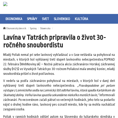
EKONOMIKA
SPRÁVY
SVET
SLOVENSKO
KULTÚRA
Ekonomický denník
Správy
Slovensko
Lavína v Tatrách pripravila o život 30-
ročného snoubordistu
Mladý Poliak nemal pri sebe lavínový vyhľadávač a v čase nešťastia sa pohyboval na
miestach, v ktorých bol vyhlásený tretí stupeň lavínového nebezpečenstva.POPRAD
22. februára (WebNoviny.sk) – Nočná pátracia akcia záchranárov Horskej záchrannej
služby (HZS) vo Vysokých Tatrách po 30-ročnom Poliakovi mala smutný koniec, mladý
snoubordista prišiel o život pod lavínou.
V nedeľu sa podľa záchranárov pohyboval na miestach, v ktorých bol v daný deň
vyhlásený tretí stupeň lavínového nebezpečenstva.
„Pravdepodobne pri pešom
výstupe z Lomnického sedla na Lomnický štít odtrhol lavínu, ktorá spadla Kartárikom do
Skalnatej doliny. Veľká lavína spustila sekundárne niekoľko menších lavín,“
informovali
záchranári. Po nezvestnom začali pátrať vo večerných hodinách, jeho telo sa podarilo
nájsť o druhej hodine ráno, lavínový pes označil miesto, kde by sa mohla nachádzať
zasypaná osoba.
Poliak v ranných hodinách odišiel autom na Slovensko do lyžiarskeho strediska v