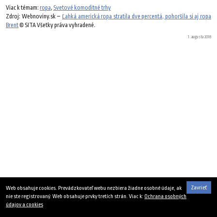
Viac k témam:
ropa
,
Svetové komoditné trhy
Zdroj: Webnoviny.sk –
Ľahká americká ropa stratila dve percentá, pohoršila si aj ropa
Brent
© SITA Všetky práva vyhradené.
1. augusta 2018
Zavrieť
Web obsahuje cookies. Prevádzkovateľ webu nezbiera žiadne osobné údaje, ak
nie ste registrovaný. Web obsahuje prvky tretích strán. Viac k:
Ochrana osobných
údajov a cookies