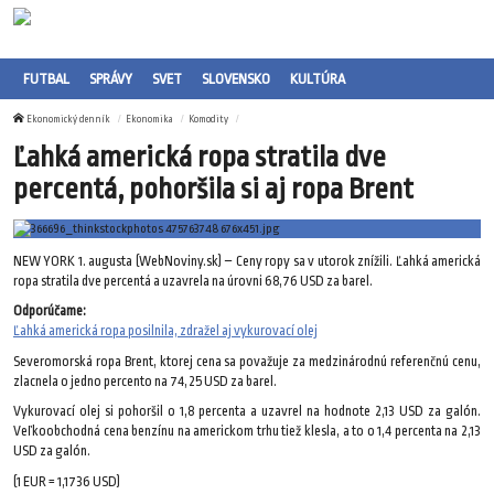
FUTBAL
SPRÁVY
SVET
SLOVENSKO
KULTÚRA
Ekonomický denník
Ekonomika
Komodity
Ľahká americká ropa stratila dve
percentá, pohoršila si aj ropa Brent
NEW YORK 1. augusta (WebNoviny.sk) – Ceny ropy sa v utorok znížili. Ľahká americká
ropa stratila dve percentá a uzavrela na úrovni 68,76 USD za barel.
Odporúčame:
Ľahká americká ropa posilnila, zdražel aj vykurovací olej
Severomorská ropa Brent, ktorej cena sa považuje za medzinárodnú referenčnú cenu,
zlacnela o jedno percento na 74,25 USD za barel.
Vykurovací olej si pohoršil o 1,8 percenta a uzavrel na hodnote 2,13 USD za galón.
Veľkoobchodná cena benzínu na americkom trhu tiež klesla, a to o 1,4 percenta na 2,13
USD za galón.
(1 EUR = 1,1736 USD)