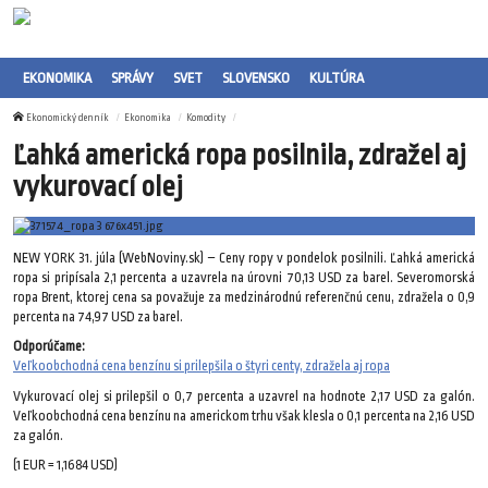
EKONOMIKA
SPRÁVY
SVET
SLOVENSKO
KULTÚRA
Ekonomický denník
Ekonomika
Komodity
Ľahká americká ropa posilnila, zdražel aj
vykurovací olej
NEW YORK 31. júla (WebNoviny.sk) – Ceny ropy v pondelok posilnili. Ľahká americká
ropa si pripísala 2,1 percenta a uzavrela na úrovni 70,13 USD za barel. Severomorská
ropa Brent, ktorej cena sa považuje za medzinárodnú referenčnú cenu, zdražela o 0,9
percenta na 74,97 USD za barel.
Odporúčame:
Veľkoobchodná cena benzínu si prilepšila o štyri centy, zdražela aj ropa
Vykurovací olej si prilepšil o 0,7 percenta a uzavrel na hodnote 2,17 USD za galón.
Veľkoobchodná cena benzínu na americkom trhu však klesla o 0,1 percenta na 2,16 USD
za galón.
(1 EUR = 1,1684 USD)