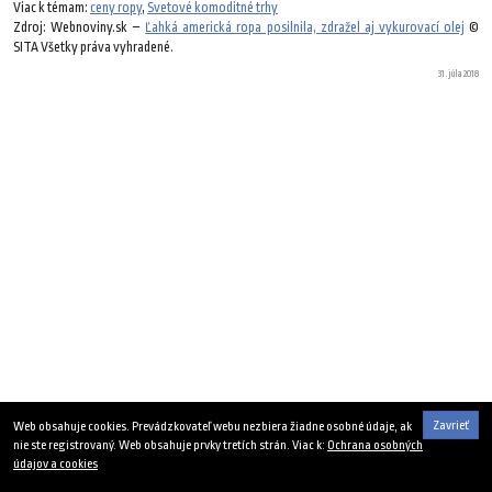
Viac k témam:
ceny ropy
,
Svetové komoditné trhy
Zdroj: Webnoviny.sk –
Ľahká americká ropa posilnila, zdražel aj vykurovací olej
©
SITA Všetky práva vyhradené.
31. júla 2018
Zavrieť
Web obsahuje cookies. Prevádzkovateľ webu nezbiera žiadne osobné údaje, ak
nie ste registrovaný. Web obsahuje prvky tretích strán. Viac k:
Ochrana osobných
údajov a cookies