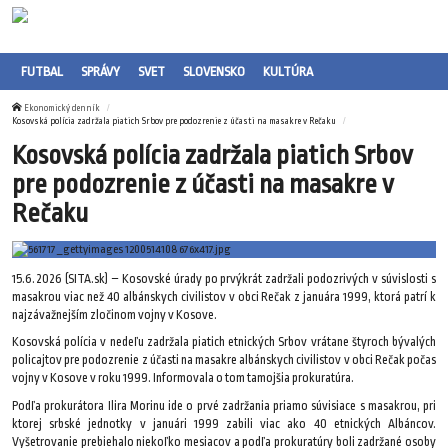
FUTBAL
SPRÁVY
SVET
SLOVENSKO
KULTÚRA
Ekonomický denník
Kosovská polícia zadržala piatich Srbov pre podozrenie z účasti na masakre v Rečaku
Kosovská polícia zadržala piatich Srbov
pre podozrenie z účasti na masakre v
Rečaku
15.6.2026 (SITA.sk) – Kosovské úrady po prvýkrát zadržali podozrivých v súvislosti s
masakrou viac než 40 albánskych civilistov v obci Rečak z januára 1999, ktorá patrí k
najzávažnejším zločinom vojny v Kosove.
Kosovská polícia v nedeľu zadržala piatich etnických Srbov vrátane štyroch bývalých
policajtov pre podozrenie z účasti na masakre albánskych civilistov v obci Rečak počas
vojny v Kosove v roku 1999. Informovala o tom tamojšia prokuratúra.
Podľa prokurátora Ilira Morinu ide o prvé zadržania priamo súvisiace s masakrou, pri
ktorej srbské jednotky v januári 1999 zabili viac ako 40 etnických Albáncov.
Vyšetrovanie prebiehalo niekoľko mesiacov a podľa prokuratúry boli zadržané osoby