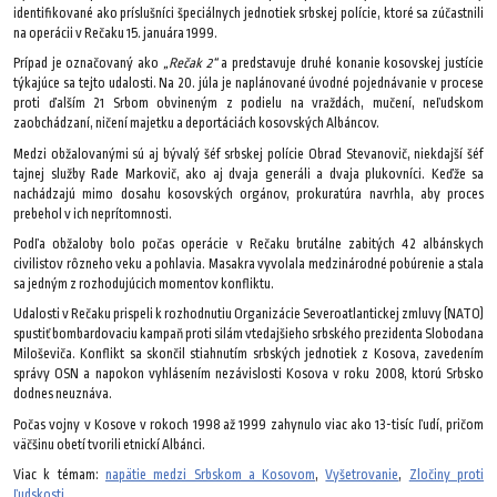
identifikované ako príslušníci špeciálnych jednotiek srbskej polície, ktoré sa zúčastnili
na operácii v Rečaku 15. januára 1999.
Prípad je označovaný ako
„Rečak 2“
a predstavuje druhé konanie kosovskej justície
týkajúce sa tejto udalosti. Na 20. júla je naplánované úvodné pojednávanie v procese
proti ďalším 21 Srbom obvineným z podielu na vraždách, mučení, neľudskom
zaobchádzaní, ničení majetku a deportáciách kosovských Albáncov.
Medzi obžalovanými sú aj bývalý šéf srbskej polície Obrad Stevanovič, niekdajší šéf
tajnej služby Rade Markovič, ako aj dvaja generáli a dvaja plukovníci. Keďže sa
nachádzajú mimo dosahu kosovských orgánov, prokuratúra navrhla, aby proces
prebehol v ich neprítomnosti.
Podľa obžaloby bolo počas operácie v Rečaku brutálne zabitých 42 albánskych
civilistov rôzneho veku a pohlavia. Masakra vyvolala medzinárodné pobúrenie a stala
sa jedným z rozhodujúcich momentov konfliktu.
Udalosti v Rečaku prispeli k rozhodnutiu Organizácie Severoatlantickej zmluvy (NATO)
spustiť bombardovaciu kampaň proti silám vtedajšieho srbského prezidenta Slobodana
Miloševiča. Konflikt sa skončil stiahnutím srbských jednotiek z Kosova, zavedením
správy OSN a napokon vyhlásením nezávislosti Kosova v roku 2008, ktorú Srbsko
dodnes neuznáva.
Počas vojny v Kosove v rokoch 1998 až 1999 zahynulo viac ako 13-tisíc ľudí, pričom
väčšinu obetí tvorili etnickí Albánci.
Viac k témam:
napätie medzi Srbskom a Kosovom
,
Vyšetrovanie
,
Zločiny proti
ľudskosti