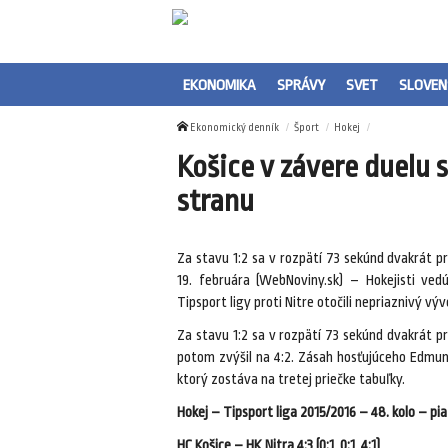
EKONOMIKA
SPRÁVY
SVET
SLOVEN
Ekonomický denník
Šport
Hokej
Košice v závere duelu s
stranu
Za stavu 1:2 sa v rozpätí 73 sekúnd dvakrát pr
19. februára (WebNoviny.sk) – Hokejisti ved
Tipsport ligy proti Nitre otočili nepriaznivý výv
Za stavu 1:2 sa v rozpätí 73 sekúnd dvakrát pre
potom zvýšil na 4:2. Zásah hosťujúceho Edmun
ktorý zostáva na tretej priečke tabuľky.
Hokej – Tipsport liga 2015/2016 – 48. kolo – pia
HC Košice – HK Nitra 4:3 (0:1, 0:1, 4:1)