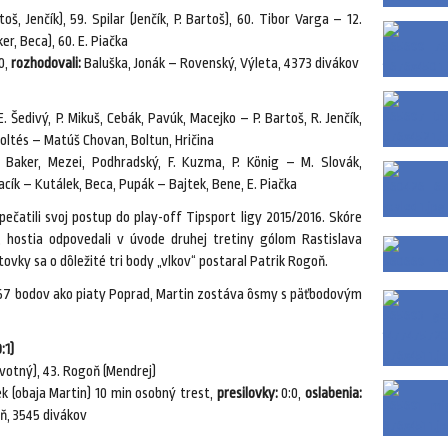
oš, Jenčík), 59. Spilar (Jenčík, P. Bartoš), 60. Tibor Varga – 12.
er, Beca), 60. E. Piačka
0,
rozhodovali:
Baluška, Jonák – Rovenský, Výleta, 4373 divákov
. Šedivý, P. Mikuš, Cebák, Pavúk, Macejko – P. Bartoš, R. Jenčík,
 Šoltés – Matúš Chovan, Boltun, Hričina
 Baker, Mezei, Podhradský, F. Kuzma, P. König – M. Slovák,
acík – Kutálek, Beca, Pupák – Bajtek, Bene, E. Piačka
 spečatili svoj postup do play-off Tipsport ligy 2015/2016. Skóre
, hostia odpovedali v úvode druhej tretiny gólom Rastislava
vky sa o dôležité tri body „vlkov“ postaral Patrik Rogoň.
ko 67 bodov ako piaty Poprad, Martin zostáva ôsmy s päťbodovým
:1)
votný), 43. Rogoň (Mendrej)
k (obaja Martin) 10 min osobný trest,
presilovky:
0:0,
oslabenia:
oň, 3545 divákov