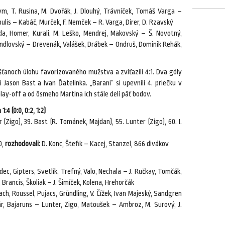
m, T. Rusina, M. Dvořák, J. Dlouhý, Trávniček, Tomáš Varga –
pulis – Kabáč, Murček, F. Nemček – R. Varga, Dírer, D. Rzavský
a, Homer, Kurali, M. Leško, Mendrej, Makovský – Š. Novotný,
andlovský – Drevenák, Valášek, Drábek – Ondruš, Dominik Rehák,
iešťanoch úlohu favorizovaného mužstva a zvíťazili 4:1. Dva góly
li Jason Bast a Ivan Ďatelinka. „Barani“ si upevnili 4. priečku v
play-off a od ôsmeho Martina ich stále delí päť bodov.
:4 (0:0, 0:2, 1:2)
r (Zigo), 39. Bast (R. Tománek, Majdan), 55. Lunter (Zigo), 60. I.
0,
rozhodovali:
D. Konc, Štefik – Kacej, Stanzel, 866 divákov
dec, Gipters, Svetlík, Trefný, Valo, Nechala – J. Ručkay, Tomčák,
, Brancis, Školiak – J. Šimíček, Kolena, Hrehorčák
ch, Roussel, Pujacs, Gründling, V. Čížek, Ivan Majeský, Sandgren
, Bajaruns – Lunter, Zigo, Matoušek – Ambroz, M. Surový, J.