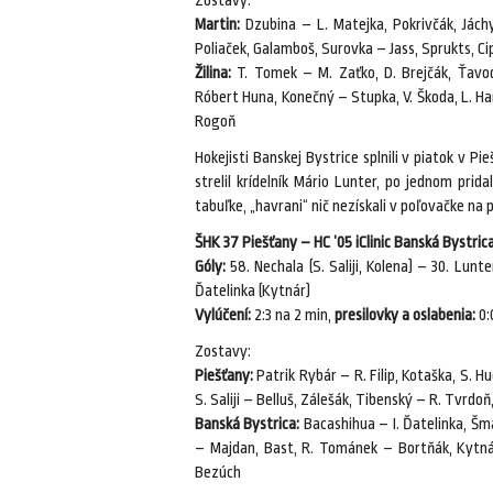
Zostavy:
Martin:
Dzubina – L. Matejka, Pokrivčák, Jáchy
Poliaček, Galamboš, Surovka – Jass, Sprukts, Ci
Žilina:
T. Tomek – M. Zaťko, D. Brejčák, Ťavod
Róbert Huna, Konečný – Stupka, V. Škoda, L. H
Rogoň
Hokejisti Banskej Bystrice splnili v piatok v P
strelil krídelník Mário Lunter, po jednom prida
tabuľke, „havrani“ nič nezískali v poľovačke na 
ŠHK 37 Piešťany – HC ’05 iClinic Banská Bystrica 1
Góly:
58. Nechala (S. Saliji, Kolena) – 30. Lunte
Ďatelinka (Kytnár)
Vylúčení:
2:3 na 2 min,
presilovky a oslabenia:
0:
Zostavy:
Piešťany:
Patrik Rybár – R. Filip, Kotaška, S. Hu
S. Saliji – Belluš, Zálešák, Tibenský – R. Tvrdoň
Banská Bystrica:
Bacashihua – I. Ďatelinka, Šma
– Majdan, Bast, R. Tománek – Bortňák, Kytnár
Bezúch