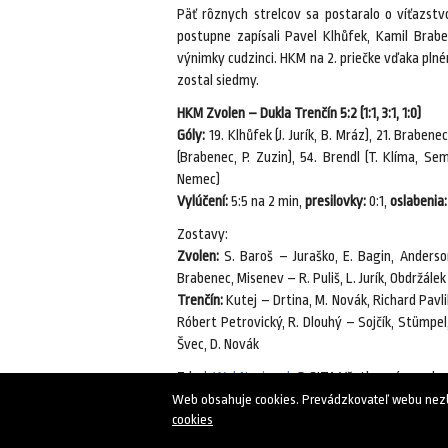
Päť rôznych strelcov sa postaralo o víťazstv
postupne zapísali Pavel Klhůfek, Kamil Brabe
výnimky cudzinci. HKM na 2. priečke vďaka plném
zostal siedmy.
HKM Zvolen – Dukla Trenčín 5:2 (1:1, 3:1, 1:0)
Góly:
19. Klhůfek (J. Jurík, B. Mráz), 21. Brabene
(Brabenec, P. Zuzin), 54. Brendl (T. Klíma, Sem
Nemec)
Vylúčení:
5:5 na 2 min,
presilovky:
0:1,
oslabenia:
Zostavy:
Zvolen:
S. Baroš – Juraško, E. Bagin, Andersons
Brabenec, Misenev – R. Puliš, L. Jurík, Obdržálek
Trenčín:
Kutej – Drtina, M. Novák, Richard Pavl
Róbert Petrovický, R. Dlouhý – Sojčík, Stümpel,
Švec, D. Novák
Zdroj:
WebNoviny.sk
© SITA Všetky práva vyhr
Web obsahuje cookies. Prevádzkovateľ webu nezbie
cookies