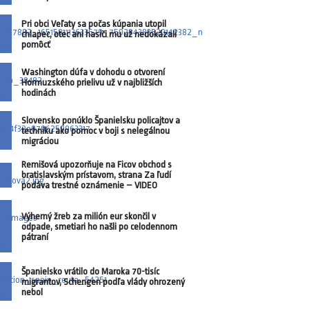
Pri obci Veľaty sa počas kúpania utopil
chlapec, otec ani hasiči mu už nedokázali
pomôcť
Washington dúfa v dohodu o otvorení
Hormuzského prielivu už v najbližších
hodinách
Slovensko ponúklo Španielsku policajtov a
techniku ako pomoc v boji s nelegálnou
migráciou
Remišová upozorňuje na Ficov obchod s
bratislavským prístavom, strana Za ľudí
podáva trestné oznámenie – VIDEO
Výherný žreb za milión eur skončil v
odpade, smetiari ho našli po celodennom
pátraní
Španielsko vrátilo do Maroka 70-tisíc
migrantov, Schengen podľa vlády ohrozený
nebol