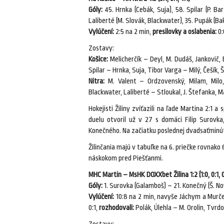
Góly:
45. Hrnka (Cebák, Suja), 58. Spilar (P. Bart
Laliberté (M. Slovák, Blackwater), 35. Pupák (Bak
Vylúčení:
2:5 na 2 min,
presilovky a oslabenia:
0:
Zostavy:
Košice:
Melicherčík – Deyl, M. Dudáš, Jankovič, E
Spilar – Hrnka, Suja, Tibor Varga – Milý, Češík,
Nitra:
M. Valent – Ordzovenský, Milam, Milo,
Blackwater, Laliberté – Stloukal, J. Štefanka, M
Hokejisti Žiliny zvíťazili na ľade Martina 2:1 a
duelu otvoril už v 27 s domáci Filip Surovka
Konečného. Na začiatku poslednej dvadsaťminúto
Žilinčania majú v tabuľke na 6. priečke rovna
náskokom pred Piešťanmi.
MHC Martin – MsHK DOXXbet Žilina 1:2 (1:0, 0:1, 0
Góly:
1. Surovka (Galamboš) – 21. Konečný (Š. No
Vylúčení:
10:8 na 2 min, navyše Jáchym a Murče
0:1,
rozhodovali:
Polák, Úlehla – M. Orolin, Tvrd