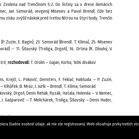
o Zvolena nad Trenčínom 5:2. Do listiny sa v drese domácich
nec, Jan Semorád, Jevgenij Misenev a Pavel Brendl, čiže bez
u zisku zvýšil náskok pred treťou Nitrou na štyri body, Trenčín
c (P. Zuzin, E. Bagin), 23. Semorád (Brendl, T. Klíma), 25. Misenev
orád) – 11. Šišovský (Troliga, Drgoň), 36. Drtina (R. Dlouhý, V.
0:0,
rozhodovali:
T. Orolin – Gajan, Korba, 1406 divákov
, Krejči, L. Pokovič, Demiters, F. Fekiač, Habšuda – P. Zuzin,
 – Klhůfek, B. Mráz, J. Jurík – Brendl, T. Klíma, Semorád
ikovský, Drgoň, Denis Rehák, Ryzák, Hatala, Holenda – V. Nemec,
 J. Gašparovič – T. Melichárek, Troliga, Šišovský – Denis Hudec,
adené.
ra žiadne osobné údaje, ak nie ste registrovaný. Web obsahuje prvky tretích strá
19. februára 2016