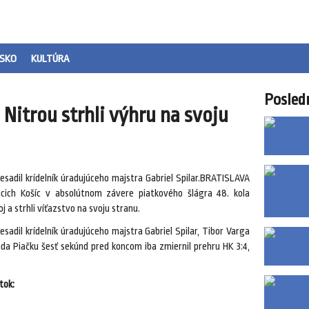
SKO
KULTÚRA
Posled
 Nitrou strhli výhru na svoju
esadil krídelník úradujúceho majstra Gabriel Spilar.BRATISLAVA
úcich Košíc v absolútnom závere piatkového šlágra 48. kola
oj a strhli víťazstvo na svoju stranu.
sadil krídelník úradujúceho majstra Gabriel Spilar, Tibor Varga
da Piačku šesť sekúnd pred koncom iba zmiernil prehru HK 3:4,
tok: