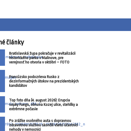
né články
Bratislavská župa pokračuje v revitalizácii
historického parku v Malinove, pre
verejnosť ho otvoria v októbri – FOTO
Francúzsko podozrieva Rusko z
dezinformačných útokov na prezidentských
kandidátov
Top foto dňa (4. august 2026): Erupcia
sopky Fuego, obnova Kozej ulice, stehlíky a
extrémne počasie
Po zrážke osobného auta s dopravnou
zdravotnou službou skončili všetci účastníci
nehody v nemocnici