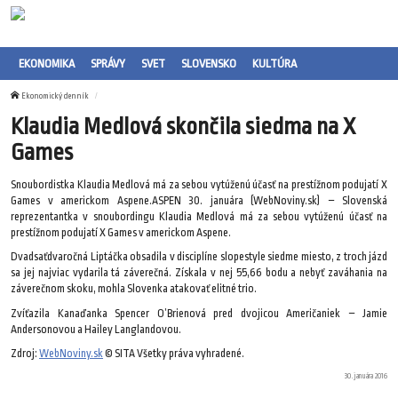
EKONOMIKA
SPRÁVY
SVET
SLOVENSKO
KULTÚRA
Ekonomický denník
Klaudia Medlová skončila siedma na X
Games
Snoubordistka Klaudia Medlová má za sebou vytúženú účasť na prestížnom podujatí X
Games v americkom Aspene.ASPEN 30. januára (WebNoviny.sk) – Slovenská
reprezentantka v snoubordingu Klaudia Medlová má za sebou vytúženú účasť na
prestížnom podujatí X Games v americkom Aspene.
Dvadsaťdvaročná Liptáčka obsadila v disciplíne slopestyle siedme miesto, z troch jázd
sa jej najviac vydarila tá záverečná. Získala v nej 55,66 bodu a nebyť zaváhania na
záverečnom skoku, mohla Slovenka atakovať elitné trio.
Zvíťazila Kanaďanka Spencer O’Brienová pred dvojicou Američaniek – Jamie
Andersonovou a Hailey Langlandovou.
Zdroj:
WebNoviny.sk
© SITA Všetky práva vyhradené.
30. januára 2016