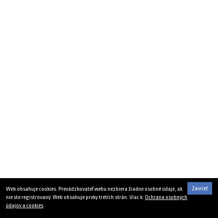
Zavrieť
Web obsahuje cookies. Prevádzkovateľ webu nezbiera žiadne osobné údaje, ak
nie ste registrovaný. Web obsahuje prvky tretích strán. Viac k:
Ochrana osobných
údajov a cookies