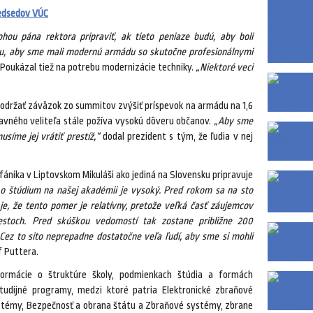
redsedov VÚC
ohou pána rektora pripraviť, ak tieto peniaze budú, aby boli
mu, aby sme mali modernú armádu so skutočne profesionálnymi
 Poukázal tiež na potrebu modernizácie techniky.
„Niektoré veci
dodržať záväzok zo summitov zvýšiť príspevok na armádu na 1,6
avného veliteľa stále požíva vysokú dôveru občanov.
„Aby sme
síme jej vrátiť prestíž,“
dodal prezident s tým, že ľudia v nej
fánika v Liptovskom Mikuláši ako jediná na Slovensku pripravuje
o štúdium na našej akadémii je vysoký. Pred rokom sa na sto
 je, že tento pomer je relatívny, pretože veľká časť záujemcov
estoch. Pred skúškou vedomostí tak zostane približne 200
 Cez to sito neprepadne dostatočne veľa ľudí, aby sme si mohli
f Puttera.
formácie o štruktúre školy, podmienkach štúdia a formách
 študijné programy, medzi ktoré patria Elektronické zbraňové
stémy, Bezpečnosť a obrana štátu a Zbraňové systémy, zbrane