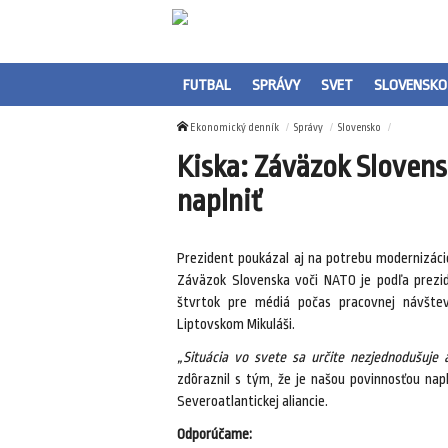
FUTBAL
SPRÁVY
SVET
SLOVENSKO
Ekonomický denník
Správy
Slovensko
Kiska: Záväzok Sloven
naplniť
Prezident poukázal aj na potrebu modernizác
Záväzok Slovenska voči NATO je podľa prezid
štvrtok pre médiá počas pracovnej návštev
Liptovskom Mikuláši.
„Situácia vo svete sa určite nezjednodušuje
zdôraznil s tým, že je našou povinnosťou nap
Severoatlantickej aliancie.
Odporúčame: