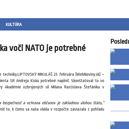
KULTÚRA
Posled
ska voči NATO je potrebné
ie techniky.LIPTOVSKÝ MIKULÁŠ 23. februára (WebNoviny.sk) –
enta SR Andreja Kisku potrebné naplniť. Skonštatoval to vo
y Akadémie ozbrojených síl Milana Rastislava Štefánika v
 a bezpečnosť a ochrana občanov je základnou úlohou štátu,“
lniť to, k čomu sa naša vláda v rozpočte zaviazala z pohľadu