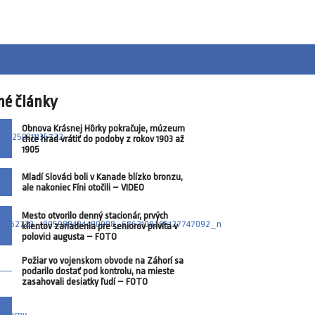
né články
Obnova Krásnej Hôrky pokračuje, múzeum
chce hrad vrátiť do podoby z rokov 1903 až
1905
Mladí Slováci boli v Kanade blízko bronzu,
ale nakoniec Fíni otočili – VIDEO
Mesto otvorilo denný stacionár, prvých
klientov zariadenia pre seniorov privíta v
polovici augusta – FOTO
Požiar vo vojenskom obvode na Záhorí sa
podarilo dostať pod kontrolu, na mieste
zasahovali desiatky ľudí – FOTO