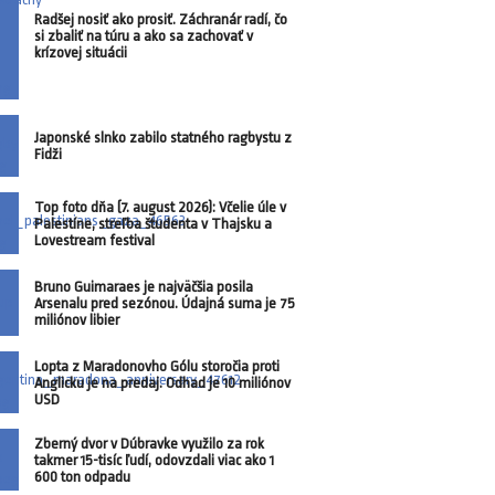
Radšej nosiť ako prosiť. Záchranár radí, čo
si zbaliť na túru a ako sa zachovať v
krízovej situácii
Japonské slnko zabilo statného ragbystu z
Fidži
Top foto dňa (7. august 2026): Včelie úle v
Palestíne, streľba študenta v Thajsku a
Lovestream festival
Bruno Guimaraes je najväčšia posila
Arsenalu pred sezónou. Údajná suma je 75
miliónov libier
Lopta z Maradonovho Gólu storočia proti
Anglicku je na predaj. Odhad je 10 miliónov
USD
Zberný dvor v Dúbravke využilo za rok
takmer 15-tisíc ľudí, odovzdali viac ako 1
600 ton odpadu