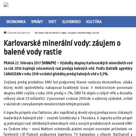
EKONOMIKA
SPRÁVY
SVET
SLOVENSKO
KULTÚRA
Ekonomický denník
Karlovarské minerální vody: záujem o balené vody rastie
Karlovarské minerální vody: záujem o
balené vody rastie
PRAHA 22. februára 2017 (WBN/PR) – Výsledky skupiny Karlovarských minerálních vod
za rok 2016 kopírujú celosvetový rast predaja balených vôd. Podľa štatistík agentúry
CANADEAN v roku 2016 vzrástol globálny predaj balených vôd o 5,3%.
Zvýšený predaj produktov KMV bol podporený hlavne rastúcou ekonomikou, vďaka
ktorej mohli spotrebitelia nakupovať kvalitnejší tovar. V medziročnom porovnaní
skupina KMV zvýšila v roku 2016 predaj o 2%, EBIDTA stúpla o celých 14% a dosiahla
celkový obrat 7,5 miliárd Kč. V porovnaní s rokom 2015 ide o výborný výsledok, zvlášť
v súvislosti s nevydareným minuloročným letným počasím.
K úspechu prispelo viac faktorov, ako napríklad aj skvelý vývoj predaja novo získaných
maďarských balených vôd – značiek Szentkiralyi a Theodora. K úspechu určite prispel
aj pokračujúci rast obľúbených minerálnych vôd a nových produktových noviniek KMV
na Českom trhu – nová Mattoni ochutená(s piatimi novými ovocnými príchuťami vo
farebných 1,5l fľašiach podporená úspešnou TV kampaňou s víťazmi StarDance) a