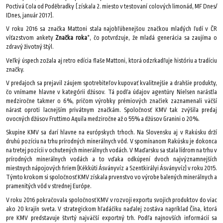
Poctivá Cola od Poděbradky ( získala 2. miesto v testovaní colových limonád, MF Dnes/
IDnes, január 2017).
V roku 2016 sa značka Mattoni stala najobľúbenejšou značkou mladých ľudí v ČR
víťazstvom ankety
Značka roka
*, čo potvrdzuje, že mladá generácia sa zaujíma o
zdravý životný štýl.
Veľký úspech zožala aj retro edícia flaše Mattoni, ktorá odzrkadľuje históriu a tradíciu
značky.
V predajoch sa prejavil záujem spotrebiteľov kupovať kvalitnejšie a drahšie produkty,
čo vnímame hlavne v kategórii džúsov. Tá podľa údajov agentúry Nielsen narástla
medziročne takmer o 6%, pričom výrobky prémiových značiek zaznamenali väčší
nárast oproti lacnejším privátnym značkám. Spoločnosť KMV tak zvýšila predaj
ovocných džúsov Fruttimo Aquila medziročne až o 55% a džúsov Granini o 20%.
Skupine KMV sa darí hlavne na európskych trhoch. Na Slovensku aj v Rakúsku drží
druhú pozíciu na trhu prírodných minerálnych vôd. V spomínanom Rakúsku je dokonca
na tretej pozícii v ochutených minerálnych vodách. V Maďarsku sa stala lídrom na trhu v
prírodných minerálnych vodách a to vďaka odkúpení dvoch najvýznamnejších
miestnych nápojových firiem (Kékkúti Ásványvíz a Szentkirályi Ásványvíz) v roku 2015.
Týmto krokom si spoločnosť KMV získala prvenstvo vo výrobe balených minerálnych a
pramenitých vôd v strednej Európe.
V roku 2016 pokračovala spoločnosť KMV v rozvoji exportu svojich produktov do viac
ako 20 krajín sveta. V strategickom hľadáčiku naďalej zostáva napríklad Čína, ktorá
pre KMV predstavuje štvrtý najväčší exportný trh. Podľa najnovších informácií sa