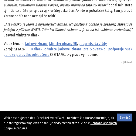
súhlasím. Rozumiem žiadosti Poľska, ale my máme na toto iný názor,“
dodal minister s
tým, že to určite prispieva aj k určitej eskalácii. Ak ide o pobaltské štáty, tam jadrové
zbrane podľa neho nemajú čo robiť.
„Ale Poľsko je jedna z najsilnejších armád. Ich prístup k obrane je zásadný, stávajú sa
jedným z pilierov NATO. Túto ich žiadosť chápem a je to na ich vládnom rozhodnutí,“
uzavrel minister Kaliňák.
Viac k témam:
Jadrové zbrane
,
Minister obrany SR
,
podpredseda vlády
Zdroj: SITA.sk –
Kaliňák odmieta jadrové zbrane pre Slovensko, podporuje však
politiku jadrového odstrašenia
© SITA Všetky práva vyhradené.
3. júna 2026
Zavrieť
Web obsahuje cookies. Prevádzkovateľ webu nezbiera žiadne osobné údaje, ak
nie ste registrovaný. Web obsahuje prvky tretích strán. Viac k:
Ochrana osobných
údajov a cookies