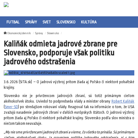
FUTBAL
SPRÁVY
SVET
SLOVENSKO
KULTÚRA
Ekonomický denník
Správy
Slovensko
Kaliňák odmieta jadrové zbrane pre
Slovensko, podporuje však politiku
jadrového odstrašenia
3.6.2026 (SITA.sk) – O jadrovú výzbroj pritom žiada aj Poľsko či niektoré pobaltské
krajiny.
Slovensko nie je prívržencom jadrových zbraní, sú totiž primárnym cieľom
akéhokoľvek útoku. Uviedol to podpredseda vlády a minister obrany
Robert Kaliňák
(
Smer-SD
) po stredajšom rokovaní vlády. Reagoval tak na informácie o tom, že USA
zvažujú nasadenie jadrových zbraní v ďalších európskych štátoch. O jadrovú výzbroj
pritom žiada aj Poľsko či niektoré pobaltské krajiny. Slovensko podľa slov ministra o
niečom takom neuvažuje.
„My nie sme prívržencami jadrových zbrani a vieme, čo všetko to prináša. Sú primárnym
cieľom akéhokoľvek útoku. Ja rozumiem politike jadrového odstrašenia, aj s tým