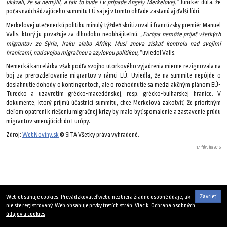
ukázali, že sa nemýlil, a tak to bude i v prípade Angely Merkelovej.“
Juncker dúfa, že
počas nadchádzajúceho summitu EÚ sa jej v tomto ohľade zastanú aj ďalší lídri.
Merkelovej utečeneckú politiku minulý týždeň skritizoval i francúzsky premiér Manuel
Valls, ktorý ju považuje za dlhodobo neobhájiteľnú.
„Európa nemôže prijať všetkých
migrantov zo Sýrie, Iraku alebo Afriky. Musí znova získať kontrolu nad svojimi
hranicami, nad svojou migračnou a azylovou politikou,“
uviedol Valls.
Nemecká kancelárka však podľa svojho utorkového vyjadrenia mierne rezignovala na
boj za prerozdeľovanie migrantov v rámci EÚ. Uviedla, že na summite nepôjde o
dosiahnutie dohody o kontingentoch, ale o rozhodnutie sa medzi akčným plánom EÚ-
Turecko a uzavretím grécko-macedónskej, resp. grécko-bulharskej hranice. V
dokumente, ktorý prijmú účastníci summitu, chce Merkelová zakotviť, že prioritným
cieľom opatrení k riešeniu migračnej krízy by malo byť spomalenie a zastavenie prúdu
migrantov smerujúcich do Európy.
Zdroj:
WebNoviny.sk
© SITA Všetky práva vyhradené.
17. februára 2016
Zavrieť
Web obsahuje cookies. Prevádzkovateľ webu nezbiera žiadne osobné údaje, ak
nie ste registrovaný. Web obsahuje prvky tretích strán. Viac k:
Ochrana osobných
údajov a cookies