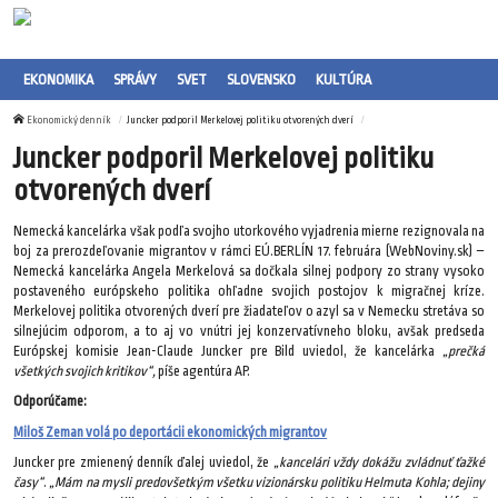
EKONOMIKA
SPRÁVY
SVET
SLOVENSKO
KULTÚRA
Ekonomický denník
Juncker podporil Merkelovej politiku otvorených dverí
Juncker podporil Merkelovej politiku
otvorených dverí
Nemecká kancelárka však podľa svojho utorkového vyjadrenia mierne rezignovala na
boj za prerozdeľovanie migrantov v rámci EÚ.BERLÍN 17. februára (WebNoviny.sk) –
Nemecká kancelárka Angela Merkelová sa dočkala silnej podpory zo strany vysoko
postaveného európskeho politika ohľadne svojich postojov k migračnej kríze.
Merkelovej politika otvorených dverí pre žiadateľov o azyl sa v Nemecku stretáva so
silnejúcim odporom, a to aj vo vnútri jej konzervatívneho bloku, avšak predseda
Európskej komisie Jean-Claude Juncker pre Bild uviedol, že kancelárka
„prečká
všetkých svojich kritikov“,
píše agentúra AP.
Odporúčame:
Miloš Zeman volá po deportácii ekonomických migrantov
Juncker pre zmienený denník ďalej uviedol, že
„kancelári vždy dokážu zvládnuť ťažké
časy“
.
„Mám na mysli predovšetkým všetku vizionársku politiku Helmuta Kohla; dejiny