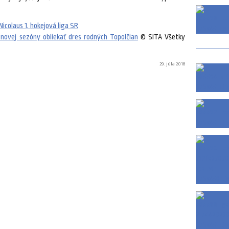
Nicolaus 1. hokejová liga SR
 novej sezóny obliekať dres rodných Topolčian
© SITA Všetky
29. júla 2018