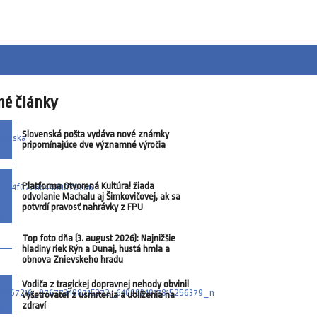
né články
Slovenská pošta vydáva nové známky
pripomínajúce dve významné výročia
Platforma Otvorená Kultúra! žiada
odvolanie Machalu aj Šimkovičovej, ak sa
potvrdí pravosť nahrávky z FPU
Top foto dňa (3. august 2026): Najnižšie
hladiny riek Rýn a Dunaj, hustá hmla a
obnova Znievskeho hradu
Vodiča z tragickej dopravnej nehody obvinil
vyšetrovateľ z usmrtenia a ublíženia na
zdraví