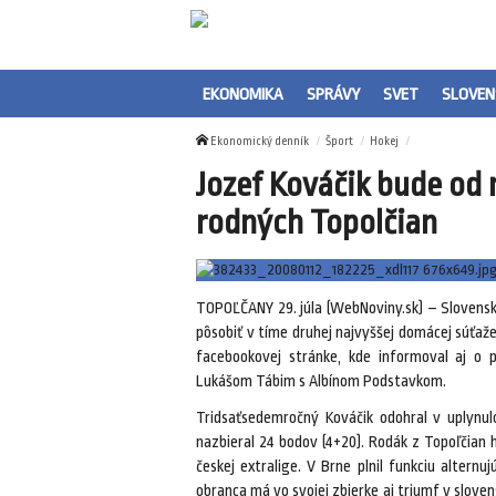
EKONOMIKA
SPRÁVY
SVET
SLOVEN
Ekonomický denník
Šport
Hokej
Jozef Kováčik bude od 
rodných Topolčian
TOPOĽČANY 29. júla (WebNoviny.sk) – Slovensk
pôsobiť v tíme druhej najvyššej domácej súťaže
facebookovej stránke, kde informoval aj o 
Lukášom Tábim s Albínom Podstavkom.
Tridsaťsedemročný Kováčik odohral v uplynul
nazbieral 24 bodov (4+20). Rodák z Topoľčian
českej extralige. V Brne plnil funkciu altern
obranca má vo svojej zbierke aj triumf v sloven