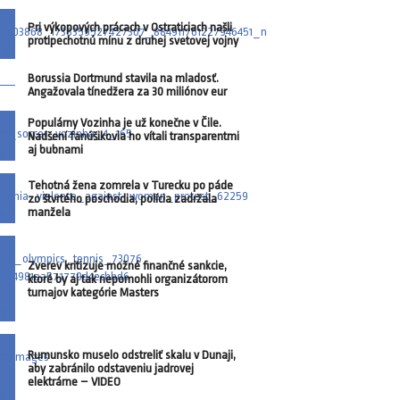
Pri výkopových prácach v Ostraticiach našli
protipechotnú mínu z druhej svetovej vojny
Borussia Dortmund stavila na mladosť.
Angažovala tínedžera za 30 miliónov eur
Populárny Vozinha je už konečne v Čile.
Nadšení fanúšikovia ho vítali transparentmi
aj bubnami
Tehotná žena zomrela v Turecku po páde
zo štvrtého poschodia, polícia zadržala
manžela
Zverev kritizuje možné finančné sankcie,
ktoré by aj tak nepomohli organizátorom
turnajov kategórie Masters
Rumunsko muselo odstreliť skalu v Dunaji,
aby zabránilo odstaveniu jadrovej
elektrárne – VIDEO