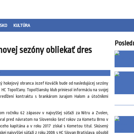
SKO
KULTÚRA
Posled
novej sezóny obliekať dres
ý hokejový obranca Jozef Kováčik bude od nasledujúcej sezóny
 HC Topoľčany. Topoľčiansky klub priniesol informáciu na svojej
predĺžení kontraktu s brankárom Jurajom Halom a útočníkmi
om ročníku 62 zápasov v najvyššej súťaži za Nitru a Zvolen,
 hral pred návratom na Slovensko šesť rokov za Kometu Brno v
ujúceho kapitána a v roku 2017 získal s Kometou titul. Skúsený
skej najvyššej súťaži z roku 2008 s HC Slovan Bratislava, pôsobil