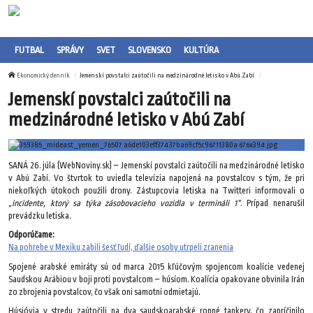
FUTBAL
SPRÁVY
SVET
SLOVENSKO
KULTÚRA
Ekonomický denník
Jemenskí povstalci zaútočili na medzinárodné letisko v Abú Zabí
Jemenskí povstalci zaútočili na
medzinárodné letisko v Abú Zabí
SANÁ 26. júla (WebNoviny.sk) – Jemenskí povstalci zaútočili na medzinárodné letisko
v Abú Zabí. Vo štvrtok to uviedla televízia napojená na povstalcov s tým, že pri
niekoľkých útokoch použili drony. Zástupcovia letiska na Twitteri informovali o
„incidente, ktorý sa týka zásobovacieho vozidla v termináli 1“
. Prípad nenarušil
prevádzku letiska.
Odporúčame:
Na pohrebe v Mexiku zabili šesť ľudí, ďalšie osoby utrpeli zranenia
Spojené arabské emiráty sú od marca 2015 kľúčovým spojencom koalície vedenej
Saudskou Arábiou v boji proti povstalcom – húsíom. Koalícia opakovane obvinila Irán
zo zbrojenia povstalcov, čo však oni samotní odmietajú.
Húsióvia v stredu zaútočili na dva saudskoarabské ropné tankery, čo zapríčinilo