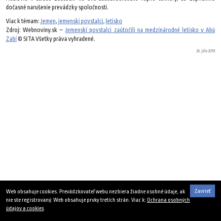
dočasné narušenie prevádzky spoločnosti.
Viac k témam:
Jemen
,
jemenski povstalci
,
letisko
Zdroj: Webnoviny.sk –
Jemenskí povstalci zaútočili na medzinárodné letisko v Abú
Zabí
© SITA Všetky práva vyhradené.
26. júla 2018
Zavrieť
Web obsahuje cookies. Prevádzkovateľ webu nezbiera žiadne osobné údaje, ak
nie ste registrovaný. Web obsahuje prvky tretích strán. Viac k:
Ochrana osobných
údajov a cookies