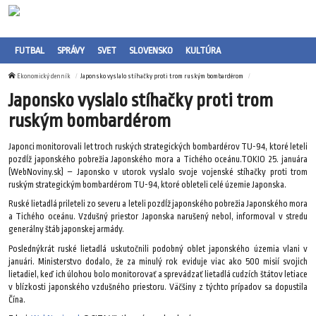
FUTBAL
SPRÁVY
SVET
SLOVENSKO
KULTÚRA
Ekonomický denník
Japonsko vyslalo stíhačky proti trom ruským bombardérom
Japonsko vyslalo stíhačky proti trom
ruským bombardérom
Japonci monitorovali let troch ruských strategických bombardérov TU-94, ktoré leteli
pozdĺž japonského pobrežia Japonského mora a Tichého oceánu.TOKIO 25. januára
(WebNoviny.sk) – Japonsko v utorok vyslalo svoje vojenské stíhačky proti trom
ruským strategickým bombardérom TU-94, ktoré obleteli celé územie Japonska.
Ruské lietadlá prileteli zo severu a leteli pozdĺž japonského pobrežia Japonského mora
a Tichého oceánu. Vzdušný priestor Japonska narušený nebol, informoval v stredu
generálny štáb japonskej armády.
Poslednýkrát ruské lietadlá uskutočnili podobný oblet japonského územia vlani v
januári. Ministerstvo dodalo, že za minulý rok eviduje viac ako 500 misií svojich
lietadiel, keď ich úlohou bolo monitorovať a sprevádzať lietadlá cudzích štátov letiace
v blízkosti japonského vzdušného priestoru. Väčšiny z týchto prípadov sa dopustila
Čína.