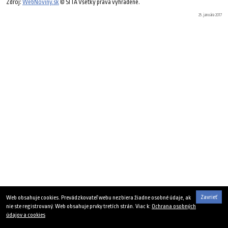
Zdroj:
WebNoviny.sk
© SITA Všetky práva vyhradené.
25. januára 2017
Zavrieť
Web obsahuje cookies. Prevádzkovateľ webu nezbiera žiadne osobné údaje, ak
nie ste registrovaný. Web obsahuje prvky tretích strán. Viac k:
Ochrana osobných
údajov a cookies