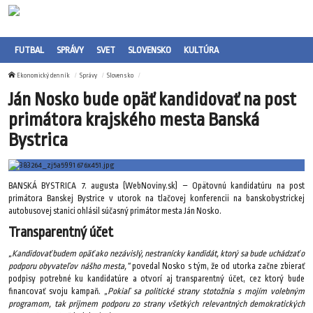
FUTBAL
SPRÁVY
SVET
SLOVENSKO
KULTÚRA
Ekonomický denník
Správy
Slovensko
Ján Nosko bude opäť kandidovať na post
primátora krajského mesta Banská
Bystrica
BANSKÁ BYSTRICA 7. augusta (WebNoviny.sk) – Opätovnú kandidatúru na post
primátora Banskej Bystrice v utorok na tlačovej konferencii na banskobystrickej
autobusovej stanici ohlásil súčasný primátor mesta Ján Nosko.
Transparentný účet
„Kandidovať budem opäť ako nezávislý, nestranícky kandidát, ktorý sa bude uchádzať o
podporu obyvateľov nášho mesta,“
povedal Nosko s tým, že od utorka začne zbierať
podpisy potrebné ku kandidatúre a otvorí aj transparentný účet, cez ktorý bude
financovať svoju kampaň.
„Pokiaľ sa politické strany stotožnia s mojím volebným
programom, tak prijmem podporu zo strany všetkých relevantných demokratických