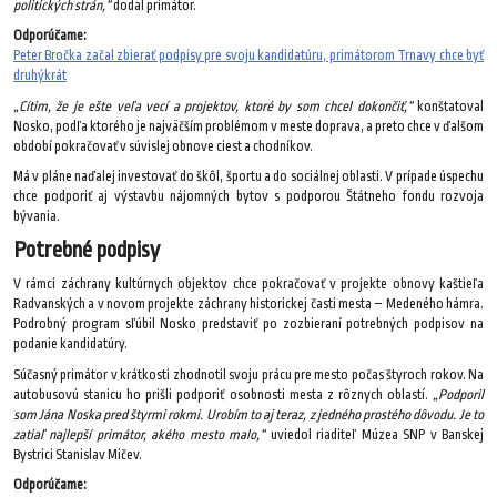
politických strán,“
dodal primátor.
Odporúčame:
Peter Bročka začal zbierať podpisy pre svoju kandidatúru, primátorom Trnavy chce byť
druhýkrát
„Cítim, že je ešte veľa vecí a projektov, ktoré by som chcel dokončiť,“
konštatoval
Nosko, podľa ktorého je najväčším problémom v meste doprava, a preto chce v ďalšom
období pokračovať v súvislej obnove ciest a chodníkov.
Má v pláne naďalej investovať do škôl, športu a do sociálnej oblasti. V prípade úspechu
chce podporiť aj výstavbu nájomných bytov s podporou Štátneho fondu rozvoja
bývania.
Potrebné podpisy
V rámci záchrany kultúrnych objektov chce pokračovať v projekte obnovy kaštieľa
Radvanských a v novom projekte záchrany historickej časti mesta – Medeného hámra.
Podrobný program sľúbil Nosko predstaviť po zozbieraní potrebných podpisov na
podanie kandidatúry.
Súčasný primátor v krátkosti zhodnotil svoju prácu pre mesto počas štyroch rokov. Na
autobusovú stanicu ho prišli podporiť osobnosti mesta z rôznych oblastí.
„Podporil
som Jána Noska pred štyrmi rokmi. Urobím to aj teraz, z jedného prostého dôvodu. Je to
zatiaľ najlepší primátor, akého mesto malo,“
uviedol riaditeľ Múzea SNP v Banskej
Bystrici Stanislav Mičev.
Odporúčame: